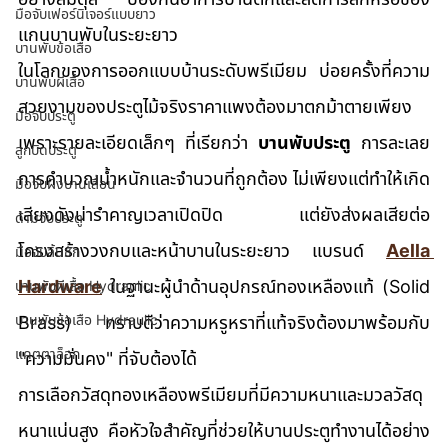
มือจับเฟอร์นิเจอร์แบบยาว
แกนบานพับในระยะยาว
บานพับข้อเสือ
ในโลกของการออกแบบบ้านระดับพรีเมียม บ่อยครั้งที่ความ
บานพับผีเสื้อ
สวยงามของประตูไม้จริงราคาแพงต้องมาตกม้าตายเพียง
มือจับประตู
เพราะรายละเอียดเล็กๆ ที่เรียกว่า 
บานพับประตู
 การละเลย
ลูกบิดประตู
การคำนวณน้ำหนักและจำนวนที่ถูกต้อง ไม่เพียงแต่ทำให้เกิด
มือจับฝังบานเลื่อน
เสียงดังน่ารำคาญเวลาเปิดปิด แต่ยังส่งผลเสียต่อ
ด้ามจับประตู
โครงสร้างวงกบและหน้าบานในระยะยาว แบรนด์ 
Aella 
มือจับลิ้นชัก
Hardware
 ในฐานะผู้นำด้านอุปกรณ์ทองเหลืองแท้ (Solid 
บานพับผีเสื้อ Hydraulic
บานพับข้อเสือ Hydraulic
Brass) ทราบดีว่าความหรูหราที่แท้จริงต้องมาพร้อมกับ 
แคตตาล็อก
"ความมั่นคง" ที่จับต้องได้
การเลือกวัสดุทองเหลืองพรีเมียมที่มีความหนาและมวลวัสดุ
หนาแน่นสูง คือหัวใจสำคัญที่ช่วยให้บานประตูทำงานได้อย่าง