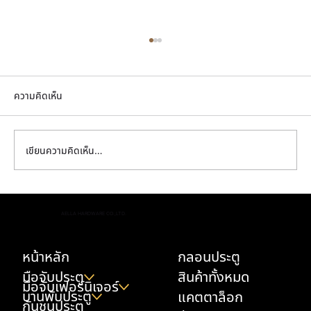
ความคิดเห็น
เขียนความคิดเห็น…
ทองเหลือง vs สแตนเลส vs สังกะสีอัลลอย
AELLA HARDWARE CO.,LTD.
เลือกวัสดุไหนดีสำหรับอุปกรณ์ฮาร์ดแวร์
หน้าหลัก
กลอนประตู
มือจับประตู
สินค้าทั้งหมด
มือจับเฟอร์นิเจอร์
บานพับประตู
แคตตาล็อก
กันชนประตู