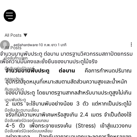
All Posts
aellahardware
10 ก.พ.
ยาว 1 นาที
All Posts
จำนวนบานพับประตู ต่อบาน มาตรฐานวิศวกรรมสถาปัตยกรรม
มือจับก้านโยก
เพื่อความมั่นคงและยั่งยืนของบานประตูไม้จริง
มือจับเฟอร์นิเจอร์
จำนวนบานพับประตู ต่อบาน
 คือการกำหนดปริมาณ
กลอนประตู
อุปกรณ์จุดหมุนที่เหมาะสมตามสัดส่วนความสูงและน้ำหนัก
กันชนประตู
ของบานประตู โดยมาตรฐานสากลสำหรับบานประตูสูงไม่เกิน 
บานพับประตู
2 เมตร จะใช้บานพับอย่างน้อย 3 ตัว แต่หากเป็นประตูไม้
มือจับประตูบานเลื่อน
จริงที่มีความหนาพิเศษหรือสูงเกิน 2.4 เมตร จำเป็นต้องใช้ 
มือจับเฟอร์นิเจอร์แบบกลม
4-5 ตัว เพื่อกระจายแรงเค้น (Stress) เข้าสู่แนววงกบ
มือจับเฟอร์นิเจอร์แบบเหลี่ยม
อย่างสมดุล ป้องกันอาการบานตกและลดการสึกหรอของ