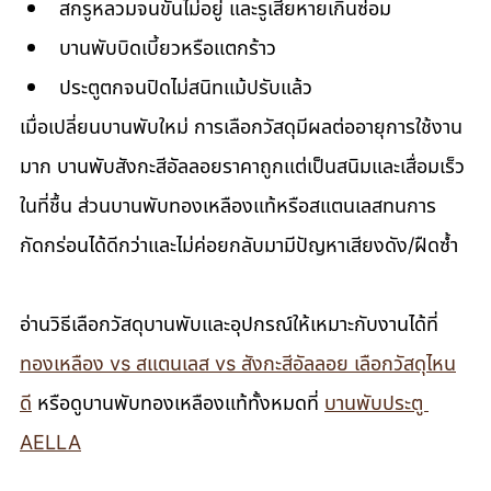
สกรูหลวมจนขันไม่อยู่ และรูเสียหายเกินซ่อม
บานพับบิดเบี้ยวหรือแตกร้าว
ประตูตกจนปิดไม่สนิทแม้ปรับแล้ว 
เมื่อเปลี่ยนบานพับใหม่ การเลือกวัสดุมีผลต่ออายุการใช้งาน
มาก บานพับสังกะสีอัลลอยราคาถูกแต่เป็นสนิมและเสื่อมเร็ว
ในที่ชื้น ส่วนบานพับทองเหลืองแท้หรือสแตนเลสทนการ
กัดกร่อนได้ดีกว่าและไม่ค่อยกลับมามีปัญหาเสียงดัง/ฝืดซ้ำ
อ่านวิธีเลือกวัสดุบานพับและอุปกรณ์ให้เหมาะกับงานได้ที่ 
ทองเหลือง vs สแตนเลส vs สังกะสีอัลลอย เลือกวัสดุไหน
ดี
 หรือดูบานพับทองเหลืองแท้ทั้งหมดที่ 
บานพับประตู 
AELLA