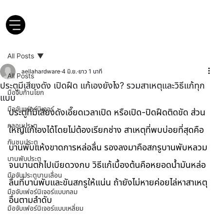
All Posts
aellahardware
4 มิ.ย.
ยาว 1 นาที
All Posts
ประตูมีเสียงดัง เปิดฝืด แก้เองยังไง? รวมสาเหตุและวิธีแก้ทุก
มือจับก้านโยก
แบบ
มือจับเฟอร์นิเจอร์
ประตูที่มีเสียงดังเอี๊ยดเวลาเปิด หรือเปิด-ปิดฝืดติดขัด ส่วน
กลอนประตู
ใหญ่แก้เองได้โดยไม่ต้องเรียกช่าง สาเหตุที่พบบ่อยที่สุดคือ
กันชนประตู
บานพับแห้งขาดการหล่อลื่น รองลงมาคือสกรูบานพับหลวม
บานพับประตู
จนบานตกไปเบียดวงกบ วิธีแก้เบื้องต้นคือหยอดน้ำมันหล่อ
มือจับประตูบานเลื่อน
ลื่นที่บานพับและขันสกรูให้แน่น ถ้ายังไม่หายค่อยไล่หาสาเหตุ
มือจับเฟอร์นิเจอร์แบบกลม
อื่นตามลำดับ
มือจับเฟอร์นิเจอร์แบบเหลี่ยม