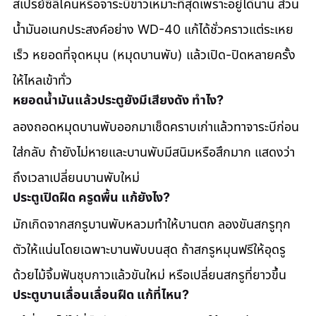
สเปรย์ซิลิโคนหรือจาระบีขาวเหมาะที่สุดเพราะอยู่ได้นาน ส่วน
น้ำมันอเนกประสงค์อย่าง WD-40 แก้ได้ชั่วคราวแต่ระเหย
เร็ว หยอดที่จุดหมุน (หมุดบานพับ) แล้วเปิด-ปิดหลายครั้ง
ให้ไหลเข้าทั่ว
หยอดน้ำมันแล้วประตูยังมีเสียงดัง ทำไง?
ลองถอดหมุดบานพับออกมาเช็ดคราบเก่าแล้วทาจาระบีก่อน
ใส่กลับ ถ้ายังไม่หายและบานพับมีสนิมหรือสึกมาก แสดงว่า
ถึงเวลาเปลี่ยนบานพับใหม่
ประตูเปิดฝืด ครูดพื้น แก้ยังไง?
มักเกิดจากสกรูบานพับหลวมทำให้บานตก ลองขันสกรูทุก
ตัวให้แน่นโดยเฉพาะบานพับบนสุด ถ้าสกรูหมุนฟรีให้อุดรู
ด้วยไม้จิ้มฟันชุบกาวแล้วขันใหม่ หรือเปลี่ยนสกรูที่ยาวขึ้น
ประตูบานเลื่อนเลื่อนฝืด แก้ที่ไหน?