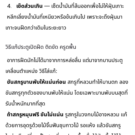
เช็ดส่วนเกิน
 — เช็ดน้ำมันที่ล้นออกเพื่อไม่ให้ฝุ่นเกาะ
 หลีกเลี่ยงน้ำมันที่เหนียวหรือข้นเกินไป เพราะจะดึงฝุ่นมา
เกาะจนฝืดกว่าเดิมในระยะยาว
วิธีแก้ประตูเปิดฝืด ติดขัด ครูดพื้น
 อาการฝืดมักไม่ได้มาจากการหล่อลื่น แต่มาจากบานประตู
เคลื่อนตำแหน่ง วิธีไล่แก้:
ขันสกรูบานพับให้แน่นก่อน
 สกรูที่หลวมทำให้บานตก ลอง
ขันสกรูทุกตัวของบานพับให้แน่น โดยเฉพาะบานพับบนสุดที่
รับน้ำหนักมากที่สุด
ถ้าสกรูหมุนฟรี ขันไม่แน่น
 รูสกรูในวงกบไม้อาจหลวม แก้
ด้วยการอุดรูด้วยไม้จิ้มฟันชุบกาวไม้ รอแห้ง แล้วขันสกรู