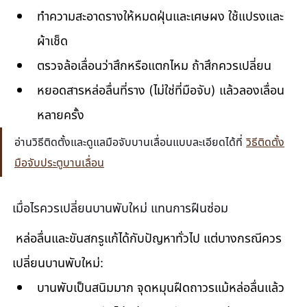
ทำความสะอาดรางให้หมดฝุ่นและเศษผง ใช้แปรงและ
ผ้าเช็ด
ตรวจล้อเลื่อนว่าสึกหรือแตกไหม ถ้าสึกควรเปลี่ยน
หยอดสารหล่อลื่นที่ราง (ไม่ใช่ที่มือจับ) แล้วลองเลื่อน
หลายครั้ง
อ่านวิธีติดตั้งและดูแลมือจับบานเลื่อนแบบละเอียดได้ที่ 
วิธีติดตั้ง
มือจับประตูบานเลื่อน
เมื่อไรควรเปลี่ยนบานพับใหม่ แทนการฝืนซ่อม
 หล่อลื่นและขันสกรูแก้ได้กับปัญหาทั่วไป แต่บางกรณีควร
เปลี่ยนบานพับใหม่: 
บานพับเป็นสนิมมาก จุดหมุนฝืดถาวรแม้หล่อลื่นแล้ว