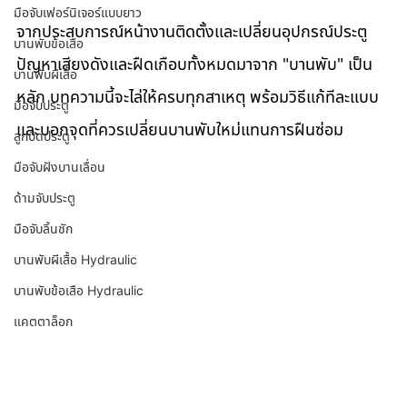
มือจับเฟอร์นิเจอร์แบบยาว
จากประสบการณ์หน้างานติดตั้งและเปลี่ยนอุปกรณ์ประตู 
บานพับข้อเสือ
ปัญหาเสียงดังและฝืดเกือบทั้งหมดมาจาก "บานพับ" เป็น
บานพับผีเสื้อ
หลัก บทความนี้จะไล่ให้ครบทุกสาเหตุ พร้อมวิธีแก้ทีละแบบ 
มือจับประตู
และบอกจุดที่ควรเปลี่ยนบานพับใหม่แทนการฝืนซ่อม
ลูกบิดประตู
มือจับฝังบานเลื่อน
ด้ามจับประตู
มือจับลิ้นชัก
บานพับผีเสื้อ Hydraulic
บานพับข้อเสือ Hydraulic
แคตตาล็อก