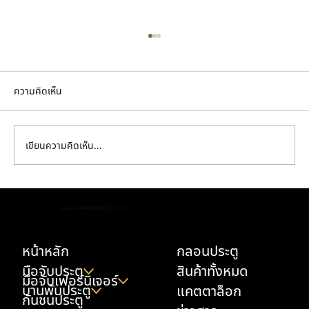
ความคิดเห็น
เขียนความคิดเห็น…
นิยามใหม่ของบ้านลักชูรีด้วย บานพับซ่อน ที่
AELLA HARDWARE CO.,LTD.
เนรมิตความเรียบหรูให้ผนังและประตูเป็นเนื้อ
เดียวกัน
หน้าหลัก
กลอนประตู
มือจับประตู
สินค้าทั้งหมด
มือจับเฟอร์นิเจอร์
บานพับประตู
แคตตาล็อก
กันชนประตู