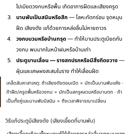
ไปเบียดวงกบหรือพื้น เกิดอาการฝืดและเสียงครูด
บานพับเป็นสนิมหรือสึก
 — โลหะกัดกร่อน จุดหมุน
ฝืด เสียงดัง แก้ด้วยการหล่อลื่นไม่หายถาวร
วงกบบวมหรือบ้านทรุด
 — ทำให้บานประตูเบียดกับ
วงกบ พบมากในหน้าฝนหรือบ้านเก่า
ประตูบานเลื่อน — รางสกปรกหรือมีสิ่งกีดขวาง
 — 
ฝุ่นและเศษผงสะสมในราง ทำให้เลื่อนฝืด
เคล็ดลับหาสาเหตุ: ถ้าเสียงดังตอนเปิด = มักเป็นบานพับแห้ง · 
ถ้าฝืด/ครูดพื้นหรือวงกบ = มักเป็นสกรูหลวมหรือบานตก · ถ้า
เป็นทั้งคู่และบานพับมีสนิม = ถึงเวลาพิจารณาเปลี่ยน
วิธีแก้ประตูมีเสียงดัง (เสียงเอี๊ยดที่บานพับ)
 เสียงเอี๊ยดเกือบทั้งหมดแก้ได้ด้วยการหล่อลื่นจุดหมุนของ