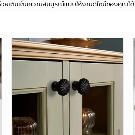
จะช่วยเติมเต็มความสมบูรณ์แบบให้งานดีไซน์ของคุณได