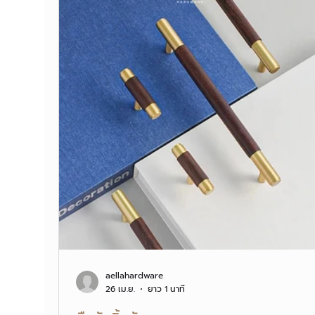
aellahardware
26 เม.ย.
ยาว 1 นาที