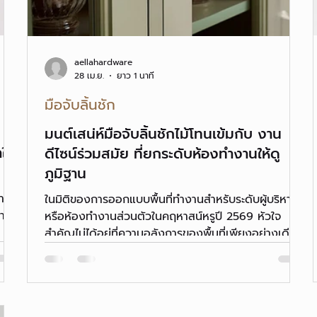
aellahardware
28 เม.ย.
ยาว 1 นาที
มือจับลิ้นชัก
มนต์เสน่ห์มือจับลิ้นชักไม้โทนเข้มกับ งาน
ให้
ดีไซน์ร่วมสมัย ที่ยกระดับห้องทำงานให้ดู
ภูมิฐาน
การ
ในมิติของการออกแบบพื้นที่ทำงานสำหรับระดับผู้บริหาร
ารมี
หรือห้องทำงานส่วนตัวในคฤหาสน์หรูปี 2569 หัวใจ
สำคัญไม่ได้อยู่ที่ความอลังการของพื้นที่เพียงอย่างเดียว
แต่อยู่ที่การเลือกสรรวัสดุที่สามารถสื่อสารนิยามของ
ความสำเร็จได้อย่างนุ่มนวลและทรงพลัง นักออกแบบผู้
มองเห็นสุนทรียภาพให้ความสำคัญกับ งานดีไซน์ร่วม
สมัย ที่นำเอาสัจจะวัสดุอย่างไม้แข็งมาแปรรูปเป็น มือจับ