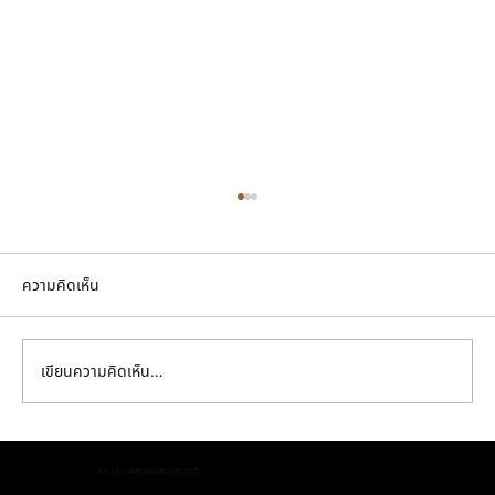
ความคิดเห็น
เขียนความคิดเห็น…
คู่มือเลือกบานพับข้อเสือสำหรับประตู เลือก
AELLA HARDWARE CO.,LTD.
อย่างไรให้เหมาะสม