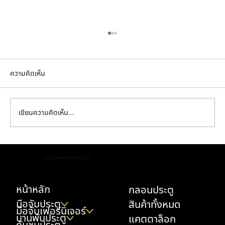
ความคิดเห็น
เขียนความคิดเห็น…
รีวิวบานพับข้อเสือ ติดตั้งง่ายไหม เจาะลึกการใช้
AELLA HARDWARE CO.,LTD.
งานจริงจาก AELLA HARDWARE
หน้าหลัก
กลอนประตู
มือจับประตู
สินค้าทั้งหมด
มือจับเฟอร์นิเจอร์
บานพับประตู
แคตตาล็อก
กันชนประตู