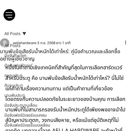
All Posts
aellahardware
3 ก.ย. 2568
ยาว 1 นาที
All Posts
บานพับข้อเสือรับน้ำหนักได้เท่าไหร่: คู่มือคำนวณและเลือกซื้อ
มือจับก้านโยก
อย่างผู้เชี่ยวชาญ
มือจับเฟอร์นิเจอร์
หนึ่งในคำถามเชิงเทคนิคที่สำคัญที่สุดในการเลือกฮาร์ดแวร์
กลอนประตู
สำหรับประตู คือ บานพับข้อเสือรับน้ำหนักได้เท่าไหร่? นี่ไม่ใช่
กันชนประตู
แค่คำถามเรื่องความทนทาน แต่เป็นคำถามที่เกี่ยวข้อง
บานพับประตู
โดยตรงกับความปลอดภัยในระยะยาวของบ้านคุณ การเลือก
มือจับประตูบานเลื่อน
บานพับที่ไม่สามารถรองรับน้ำหนักประตูได้เพียงพออาจนำไป
มือจับเฟอร์นิเจอร์แบบกลม
สู่ปัญหาประตูตก, วงกบเสียหาย, หรือแม้แต่อุบัติเหตุที่ไม่
มือจับเฟอร์นิเจอร์แบบเหลี่ยม
คาดคิด บทความนี้จาก AELLA HARDWARE จะทำหน้าที่