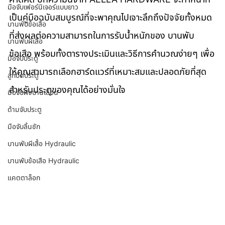
มือจับเฟอร์นิเจอร์แบบยาว
เป็นคู่มือฉบับสมบูรณ์ที่จะพาคุณไปเจาะลึกถึงปัจจัยทั้งหมด
บานพับข้อเสือ
ที่ส่งผลต่อความสามารถในการรับน้ำหนักของ บานพับ
บานพับผีเสื้อ
ข้อเสือ พร้อมทั้งตารางประเมินและวิธีการคำนวณง่ายๆ เพื่อ
มือจับประตู
ให้คุณสามารถเลือกฮาร์ดแวร์ที่เหมาะสมและปลอดภัยที่สุด
ลูกบิดประตู
สำหรับประตูของคุณได้อย่างมั่นใจ
มือจับฝังบานเลื่อน
ด้ามจับประตู
มือจับลิ้นชัก
บานพับผีเสื้อ Hydraulic
บานพับข้อเสือ Hydraulic
แคตตาล็อก