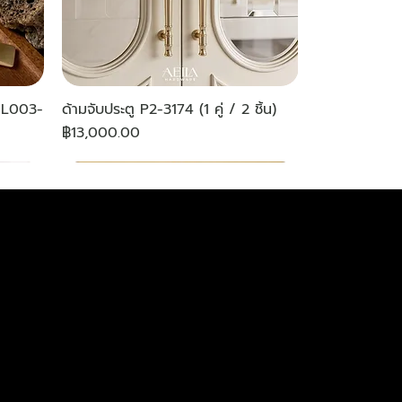
-AL003-
ด้ามจับประตู P2-3174 (1 คู่ / 2 ชิ้น)
ราคา
฿13,000.00
NEW
NEW