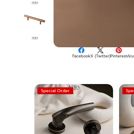
Facebook
X (Twitter)
Pinterest
คัด
Special Order
Spe