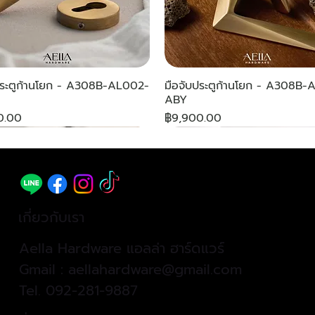
ประตูก้านโยก - A308B-AL002-
มือจับประตูก้านโยก - A308B
ABY
ราคา
0.00
฿9,900.00
W
cial Color By Order
W
NEW
NEW
เกี่ยวกับเรา
Aella Hardware แอลล่า ฮาร์ดแวร์
Gmail :
aellahardware@gmail.com
Tel.
092-281-9887