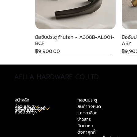
มือจับประตูก้านโยก - A308B-AL001-
มือจับ
BCF
ABY
ราคา
ราคา
฿9,900.00
฿9,90
NEW
NEW
NEW
NE
Spe
NE
AELLA HARDWARE CO.,LTD.
หน้าหลัก
กลอนประตู
มือจับประตู
สินค้าทั้งหมด
มือจับเฟอร์นิเจอร์
บานพับประตู
กันชนประตู
แคตตาล็อก
ข่าวสาร
ติดต่อเรา
ตั้งค่าคุกกี้