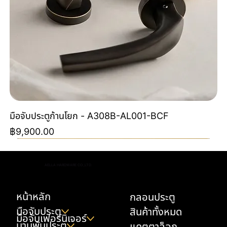
มือจับประตูก้านโยก - A308B-AL001-BCF
ราคา
฿9,900.00
Special Order
Special Order
NEW
NEW
NEW
NEW
NEW
NEW
Special Color By Order
NEW
NEW
NEW
NEW
AELLA HARDWARE CO.,LTD.
หน้าหลัก
กลอนประตู
มือจับประตู
สินค้าทั้งหมด
มือจับเฟอร์นิเจอร์
บานพับประตู
แคตตาล็อก