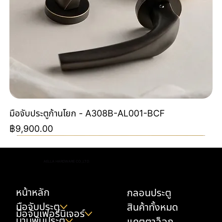
มือจับประตูก้านโยก - A308B-AL001-BCF
ราคา
฿9,900.00
Special Order
Special Order
NEW
NEW
NEW
NEW
NEW
NEW
Special Color By Order
NEW
NEW
NEW
NEW
AELLA HARDWARE CO.,LTD.
หน้าหลัก
กลอนประตู
มือจับประตู
สินค้าทั้งหมด
มือจับเฟอร์นิเจอร์
บานพับประตู
แคตตาล็อก