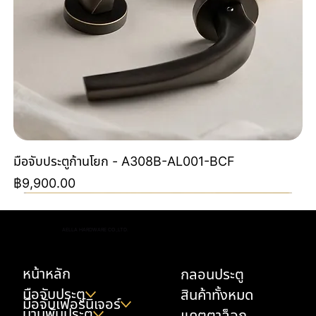
มือจับประตูก้านโยก - A308B-AL001-BCF
ราคา
฿9,900.00
Special Order
Special Order
NEW
NEW
NEW
NEW
NEW
NEW
Special Color By Order
NEW
NEW
NEW
NEW
AELLA HARDWARE CO.,LTD.
หน้าหลัก
กลอนประตู
มือจับประตู
สินค้าทั้งหมด
มือจับเฟอร์นิเจอร์
บานพับประตู
แคตตาล็อก