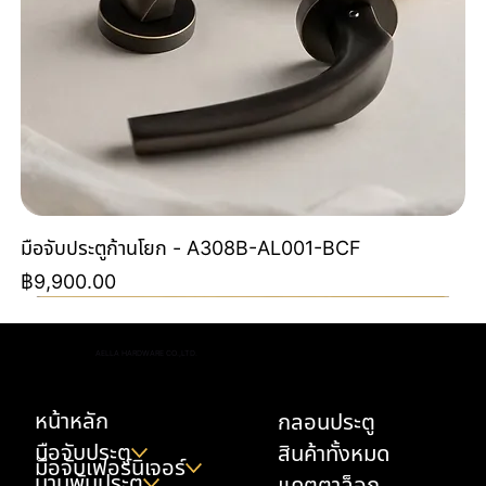
มือจับประตูก้านโยก - A308B-AL001-BCF
ราคา
฿9,900.00
Special Order
Special Order
NEW
NEW
NEW
NEW
NEW
NEW
Special Color By Order
NEW
NEW
NEW
NEW
AELLA HARDWARE CO.,LTD.
หน้าหลัก
กลอนประตู
มือจับประตู
สินค้าทั้งหมด
มือจับเฟอร์นิเจอร์
บานพับประตู
แคตตาล็อก