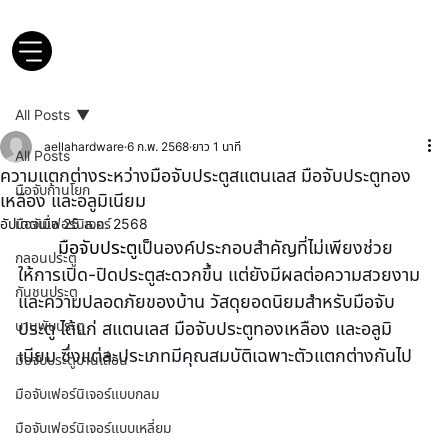
All Posts
aellahardware
6 ก.พ. 2568
ยาว 1 นาที
All Posts
ความแตกต่างระหว่างมือจับประตูสแตนเลส มือจับประตูทอง
มือจับก้านโยก
เหลือง และอลูมิเนียม
อัปเดตเมื่อ
มือจับเฟอร์นิเจอร์
25 ส.ค. 2568
มือจับประตู
เป็นองค์ประกอบสำคัญที่ไม่เพียงช่วย
กลอนประตู
ให้การเปิด-ปิดประตูสะดวกขึ้น แต่ยังมีผลต่อความสวยงาม
กันชนประตู
และความปลอดภัยของบ้าน วัสดุยอดนิยมสำหรับมือจับ
บานพับประตู
ประตู ได้แก่ สแตนเลส มือจับประตูทองเหลือง และอลูมิ
เนียม ซึ่งแต่ละประเภทมีคุณสมบัติเฉพาะตัวแตกต่างกันไป
มือจับประตูบานเลื่อน
มือจับเฟอร์นิเจอร์แบบกลม
มือจับเฟอร์นิเจอร์แบบเหลี่ยม