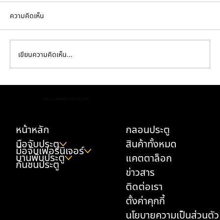
ความคิดเห็น
เขียนความคิดเห็น…
เทคนิคหยุดเสียงปังหน้าบ้าน เลือก มือจับประตู
AELLA HARDWARE CO.,LTD.
ใหญ่ บานคู่ ซับเสียง ทองเหลืองแท้อย่างไรให้เปิด
ปิดนุ่มนวล
หน้าหลัก
กลอนประตู
มือจับประตู
สินค้าทั้งหมด
มือจับเฟอร์นิเจอร์
บานพับประตู
แคตตาล็อก
กันชนประตู
ข่าวสาร
ติดต่อเรา
ตั้งค่าคุกกี้
นโยบายความเป็นส่วนตัว