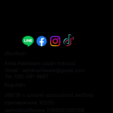
เกี่ยวกับเรา
Aella Hardware แอลล่า ฮาร์ดแวร์
Gmail :
aellahardware@gmail.com
Tel.
092-281-9887
ที่อยู่บริษัท
288/19 ถ.นวมินทร์ แขวงนวมินทร์ เขตบึงกุ่ม
กรุงเทพมหานคร 10230
เลขทะเบียนนิติบุคคล 0105567061268