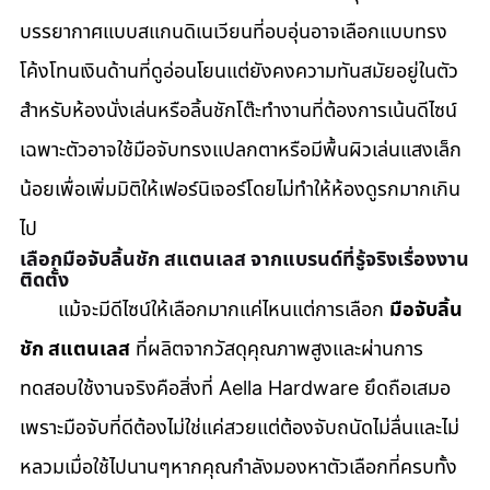
บรรยากาศแบบสแกนดิเนเวียนที่อบอุ่นอาจเลือกแบบทรง
โค้งโทนเงินด้านที่ดูอ่อนโยนแต่ยังคงความทันสมัยอยู่ในตัว
สำหรับห้องนั่งเล่นหรือลิ้นชักโต๊ะทำงานที่ต้องการเน้นดีไซน์
เฉพาะตัวอาจใช้มือจับทรงแปลกตาหรือมีพื้นผิวเล่นแสงเล็ก
น้อยเพื่อเพิ่มมิติให้เฟอร์นิเจอร์โดยไม่ทำให้ห้องดูรกมากเกิน
ไป
เลือกมือจับลิ้นชัก สแตนเลส จากแบรนด์ที่รู้จริงเรื่องงาน
ติดตั้ง
       แม้จะมีดีไซน์ให้เลือกมากแค่ไหนแต่การเลือก 
มือจับลิ้น
ชัก สแตนเลส
 ที่ผลิตจากวัสดุคุณภาพสูงและผ่านการ
ทดสอบใช้งานจริงคือสิ่งที่ Aella Hardware ยึดถือเสมอ
เพราะมือจับที่ดีต้องไม่ใช่แค่สวยแต่ต้องจับถนัดไม่ลื่นและไม่
หลวมเมื่อใช้ไปนานๆหากคุณกำลังมองหาตัวเลือกที่ครบทั้ง