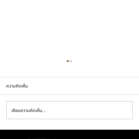
ความคิดเห็น
เขียนความคิดเห็น…
มือจับตู้ครัว เลือกยังไงให้ทนเหงื่อมือ น้ำมัน และ
AELLA HARDWARE CO.,LTD.