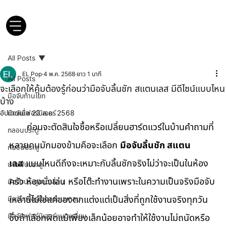
All Posts
EL Pop
4 พ.ค. 2568
ยาว 1 นาที
All Posts
จะเลือกให้คุ้มต้องรู้ก่อนว่ามือจับลิ้นชัก สแตนเลส มีดีไซน์แบบไหน
มือจับก้านโยก
บ้าง
อัปเดตเมื่อ
มือจับเฟอร์นิเจอร์
23 ส.ค. 2568
       ก่อนจะตัดสินใจซื้อหรือเปลี่ยนฮาร์ดแวร์ในบ้านคำถามที่
กลอนประตู
หลายคนมักมองข้ามคือจะเลือก 
มือจับลิ้นชัก สแตน
กันชนประตู
เลส
 แบบไหนดีถึงจะเหมาะกับลิ้นชักจริงไม่ว่าจะเป็นในห้อง
บานพับประตู
ครัว ห้องนั่งเล่น หรือโต๊ะทำงานเพราะในความเป็นจริงมือจับ
มือจับประตูบานเลื่อน
มือจับเฟอร์นิเจอร์แบบกลม
เหล่านี้ไม่ใช่แค่ของตกแต่งแต่เป็นสิ่งที่ถูกใช้งานจริงทุกวัน
มือจับเฟอร์นิเจอร์แบบเหลี่ยม
ซึ่งถ้าเลือกผิดแม้เพียงเล็กน้อยอาจทำให้ใช้งานไม่ถนัดหรือ