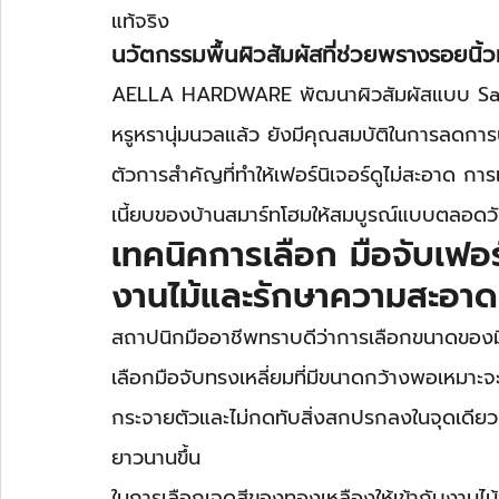
แท้จริง
นวัตกรรมพื้นผิวสัมผัสที่ช่วยพรางรอยนิ้
AELLA HARDWARE พัฒนาผิวสัมผัสแบบ Satin
หรูหรานุ่มนวลแล้ว ยังมีคุณสมบัติในการลดการ
ตัวการสำคัญที่ทำให้เฟอร์นิเจอร์ดูไม่สะอาด ก
เนี้ยบของบ้านสมาร์ทโฮมให้สมบูรณ์แบบตลอดว
เทคนิคการเลือก มือจับเฟอร์
งานไม้และรักษาความสะอาด
สถาปนิกมืออาชีพทราบดีว่าการเลือกขนาดของมือ
เลือกมือจับทรงเหลี่ยมที่มีขนาดกว้างพอเหมาะจ
กระจายตัวและไม่กดทับสิ่งสกปรกลงในจุดเดียว ซ
ยาวนานขึ้น
ในการเลือกเฉดสีของทองเหลืองให้เข้ากับงานไม้จ