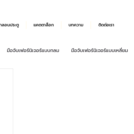
กลอนประตู
แคตตาล็อก
บทความ
ติดต่อเรา
มือจับเฟอร์นิเจอร์แบบกลม
มือจับเฟอร์นิเจอร์แบบเหลี่ยม
ด้ามจับประตู
มือจับลิ้นชัก
บานพับผีเสื้อ Hydraulic