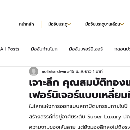
หน้าหลัก
มือจับประตู
มือจับประตูบานเลื่อน
All Posts
มือจับก้านโยก
มือจับเฟอร์นิเจอร์
กลอนปร
aellahardware
16 เม.ย.
ยาว 1 นาที
มือจับเฟอร์นิเจอร์แบบยาว
บานพับข้อเสือ
บานพับผีเ
เจาะลึก คุณสมบัติทองเห
เฟอร์นิเจอร์แบบเหลี่ยม
บานพับข้อเสือ Hydraulic
แคตตาล็อก
ในโลกแห่งการออกแบบสถาปัตยกรรมภายในปี 2
สร้างสรรค์ที่อยู่อาศัยระดับ Super Luxury น
ความงามของเส้นสาย แต่ยังมองลึกลงไปถึงระดั