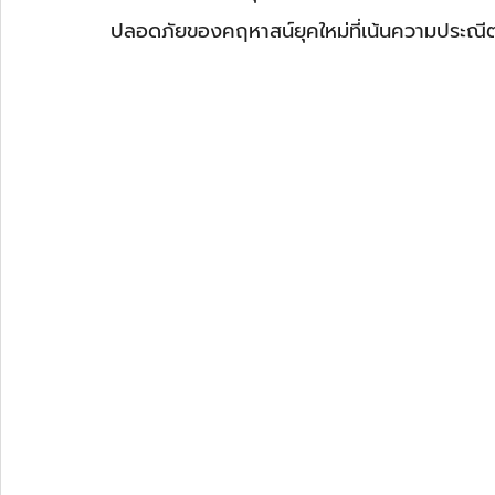
ปลอดภัยของคฤหาสน์ยุคใหม่ที่เน้นความประณีตใ