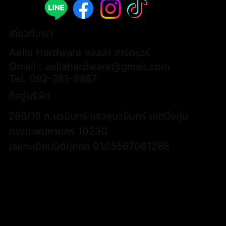
เกี่ยวกับเรา
Aella Hardware แอลล่า ฮาร์ดแวร์
Gmail :
aellahardware@gmail.com
Tel.
092-281-9887
ที่อยู่บริษัท
288/19 ถ.นวมินทร์ แขวงนวมินทร์ เขตบึงกุ่ม
กรุงเทพมหานคร 10230
เลขทะเบียนนิติบุคคล 0105567061268