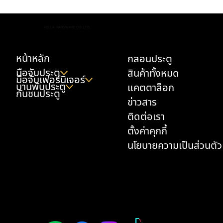
ส่องเทรนด์ สีมือจับประตูยอดนิยมปี 2026 คือสี
AELLA HARDWARE CO.,LTD.
อะไร ให้บ้านหรูดูแพง
หน้าหลัก
กลอนประตู
มือจับประตู
สินค้าทั้งหมด
มือจับเฟอร์นิเจอร์
บานพับประตู
แคตตาล็อก
กันชนประตู
ข่าวสาร
ติดต่อเรา
ตั้งค่าคุกกี้
นโยบายความเป็นส่วนตัว