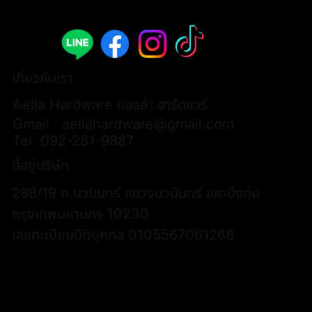
เกี่ยวกับเรา
Aella Hardware แอลล่า ฮาร์ดแวร์
Gmail :
aellahardware@gmail.com
Tel.
092-281-9887
ที่อยู่บริษัท
288/19 ถ.นวมินทร์ แขวงนวมินทร์ เขตบึงกุ่ม
กรุงเทพมหานคร 10230
เลขทะเบียนนิติบุคคล 0105567061268