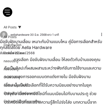
All Posts
aellahardware
30 มิ.ย. 2568
ยาว 1 นาที
All Posts
มือจับฝังบานเลื่อน เหมาะกับบ้านแบบไหน คู่มือการเลือกสำหรับ
มือจับก้านโยก
ทุกสไตล์โดย Aella Hardware
อัปเดตเมื่อ
มือจับเฟอร์นิเจอร์
22 ส.ค. 2568
	การเลือก มือจับฝังบานเลื่อน ให้ลงตัวกับบ้านของคุณ 
กลอนประตู
ถือเป็นศิลปะที่ผสมผสานระหว่างฟังก์ชันการใช้งานและความ
กันชนประตู
งดงามของการออกแบบตกแต่งภายใน มือจับฝังบาน
บานพับประตู
เลื่อน นั้นเป็นตัวเลือกที่ได้รับความนิยมอย่างมากในยุค
มือจับประตูบานเลื่อน
มือจับเฟอร์นิเจอร์แบบกลม
ปัจจุบัน เนื่องจากมีดีไซน์ที่แนบเนียนไปกับบานประตู ช่วย
มือจับเฟอร์นิเจอร์แบบเหลี่ยม
ประหยัดพื้นที่และสร้างความรู้สึกโปร่งโล่ง บทความนี้จาก 