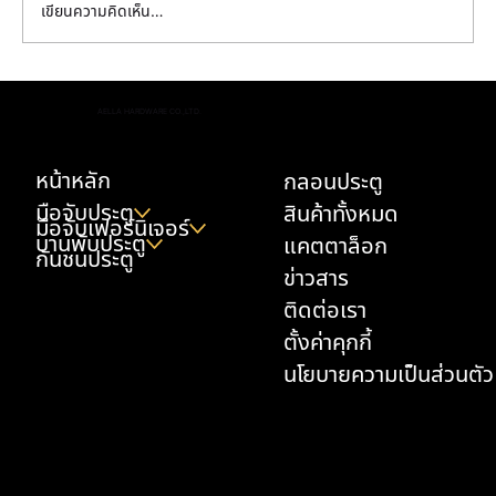
เขียนความคิดเห็น…
มือจับแบบซ่อน ดีไซน์เรียบหรู สำหรับบ้านยุคใหม่
AELLA HARDWARE CO.,LTD.
เพื่อความสมบูรณ์แบบในสไตล์มินิมอลลักชูรี
หน้าหลัก
กลอนประตู
มือจับประตู
สินค้าทั้งหมด
มือจับเฟอร์นิเจอร์
บานพับประตู
แคตตาล็อก
กันชนประตู
ข่าวสาร
ติดต่อเรา
ตั้งค่าคุกกี้
นโยบายความเป็นส่วนตัว