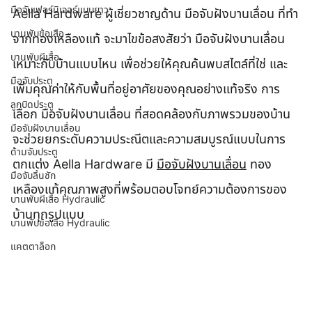
มือจับเฟอร์นิเจอร์แบบยาว
Aella Hardware ผู้เชี่ยวชาญด้าน มือจับฝังบานเลื่อน ที่ทำ
บานพับข้อเสือ
จากทองเหลืองแท้ จะมาไขข้อสงสัยว่า มือจับฝังบานเลื่อน 
บานพับผีเสื้อ
เหมาะกับบ้านแบบไหน เพื่อช่วยให้คุณค้นพบสไตล์ที่ใช่ และ
มือจับประตู
เพิ่มคุณค่าให้กับพื้นที่อยู่อาศัยของคุณอย่างแท้จริง การ
ลูกบิดประตู
เลือก มือจับฝังบานเลื่อน ที่สอดคล้องกับภาพรวมของบ้าน 
มือจับฝังบานเลื่อน
จะช่วยยกระดับความประณีตและความสมบูรณ์แบบในการ
ด้ามจับประตู
ตกแต่ง Aella Hardware มี 
มือจับฝังบานเลื่อน
 ทอง
มือจับลิ้นชัก
เหลืองแท้คุณภาพสูงที่พร้อมตอบโจทย์ความต้องการของ
บานพับผีเสื้อ Hydraulic
บ้านทุกรูปแบบ
บานพับข้อเสือ Hydraulic
แคตตาล็อก