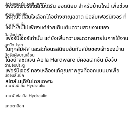
มือจับเฟอร์นิเจอร์แบบยาว
เฟอร์นิเจอร์สไตล์โมเดิร์น ยอดนิยม สำหรับบ้านใหม่ เพื่อช่วย
บานพับข้อเสือ
ให้คุณตัดสินใจเลือกได้อย่างชาญฉลาด มือจับเฟอร์นิเจอร์ ที่
บานพับผีเสื้อ
เหมาะสมไม่เพียงแต่ช่วยเติมเต็มความสวยงามของ
มือจับประตู
เฟอร์นิเจอร์เท่านั้น แต่ยังเพิ่มความสะดวกสบายในการใช้งาน
ลูกบิดประตู
ในทุกสัมผัส และสะท้อนรสนิยมอันทันสมัยของเจ้าของบ้าน
มือจับฝังบานเลื่อน
ได้อย่างชัดเจน Aella Hardware มีคอลเลกชัน มือจับ
ด้ามจับประตู
เฟอร์นิเจอร์ ทองเหลืองแท้คุณภาพสูงที่ออกแบบมาเพื่อ
มือจับลิ้นชัก
สไตล์โมเดิร์นโดยเฉพาะ
บานพับผีเสื้อ Hydraulic
บานพับข้อเสือ Hydraulic
แคตตาล็อก