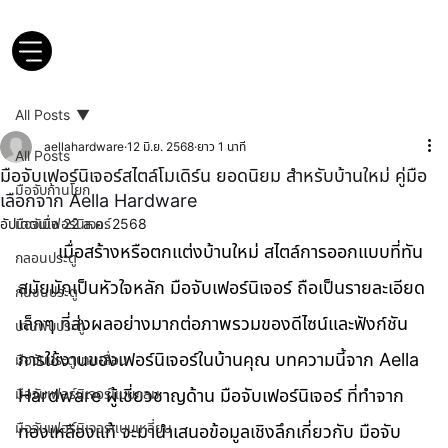
All Posts
aellahardware
12 มิ.ย. 2568
ยาว 1 นาที
All Posts
มือจับเฟอร์นิเจอร์สไตล์โมเดิร์น ยอดนิยม สำหรับบ้านใหม่ คู่มือ
มือจับก้านโยก
เลือกจาก Aella Hardware
อัปเดตเมื่อ
มือจับเฟอร์นิเจอร์
22 ส.ค. 2568
	เมื่อสร้างหรือตกแต่งบ้านใหม่ สไตล์การออกแบบที่ทัน
กลอนประตู
สมัยมักเป็นหัวใจหลัก มือจับเฟอร์นิเจอร์ ถือเป็นรายละเอียด
กันชนประตู
เล็กๆ ที่ส่งผลอย่างมากต่อภาพรวมของดีไซน์และฟังก์ชัน
บานพับประตู
การใช้งานของเฟอร์นิเจอร์ในบ้านคุณ บทความนี้จาก Aella 
มือจับประตูบานเลื่อน
มือจับเฟอร์นิเจอร์แบบกลม
Hardware ผู้เชี่ยวชาญด้าน มือจับเฟอร์นิเจอร์ ที่ทำจาก
มือจับเฟอร์นิเจอร์แบบเหลี่ยม
ทองเหลืองแท้ จะมานำเสนอข้อมูลเชิงลึกเกี่ยวกับ มือจับ