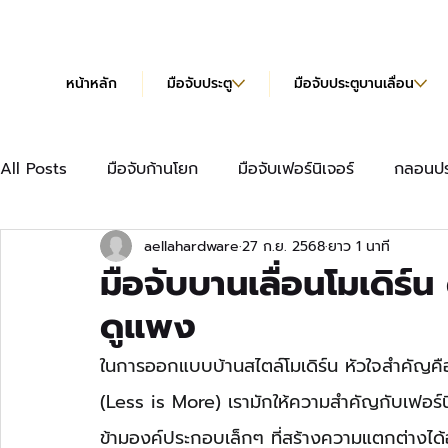
หน้าหลัก
มือจับประตู
มือจับประตูบานเลื่อน
All Posts
มือจับก้านโยก
มือจับเฟอร์นิเจอร์
กลอนปร
aellahardware
27 ก.ย. 2568
ยาว 1 นาที
มือจับเฟอร์นิเจอร์แบบยาว
บานพับข้อเสือ
บานพับผีเ
มือจับบานเลื่อนโมเดิร์น 
ดูแพง
บานพับข้อเสือ Hydraulic
แคตตาล็อก
ในการออกแบบบ้านสไตล์โมเดิร์น หัวใจสำคัญคือ
(Less is More) เรามักให้ความสำคัญกับเฟอร์นิเ
ข้ามองค์ประกอบเล็กๆ ที่สร้างความแตกต่างได้อย่