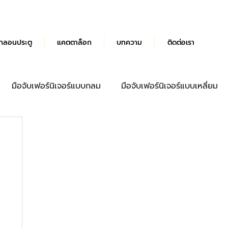
กลอนประตู
แคตตาล็อก
บทความ
ติดต่อเรา
มือจับเฟอร์นิเจอร์แบบกลม
มือจับเฟอร์นิเจอร์แบบเหลี่ยม
ด้ามจับประตู
มือจับลิ้นชัก
บานพับผีเสื้อ Hydraulic