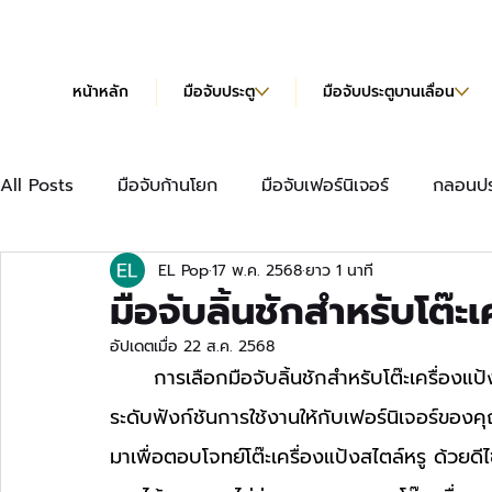
หน้าหลัก
มือจับประตู
มือจับประตูบานเลื่อน
All Posts
มือจับก้านโยก
มือจับเฟอร์นิเจอร์
กลอนปร
EL Pop
17 พ.ค. 2568
ยาว 1 นาที
มือจับเฟอร์นิเจอร์แบบยาว
บานพับข้อเสือ
บานพับผีเ
มือจับลิ้นชักสำหรับโต๊ะเ
อัปเดตเมื่อ
22 ส.ค. 2568
บานพับข้อเสือ Hydraulic
แคตตาล็อก
	การเลือกมือจับลิ้นชักสำหรับโต๊ะเครื่องแป้งดีไซน์หรูหราไม่เพียงเพิ่มความสวยงาม แต่ยังช่วยยก
ระดับฟังก์ชันการใช้งานให้กับเฟอร์นิเจอร์ขอ
มาเพื่อตอบโจทย์โต๊ะเครื่องแป้งสไตล์หรู ด้วยดี