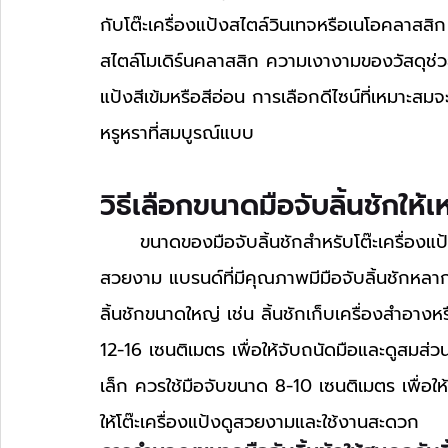
กับโต๊ะเครื่องแป้งสไตล์วินเทจหรือเนโอคลาสสิก
สไตล์โมเดิร์นคลาสสิก ความเงางามของวัสดุช่วยให
แป้งสีเข้มหรือสีอ่อน การเลือกดีไซน์ที่เหมาะสม
หรูหราที่สมบูรณ์แบบ
วิธีเลือกขนาดมือจับลิ้นชักให้เ
	ขนาดของมือจับลิ้นชักสำหรับโต๊ะเครื่องแป้งดีไซน์หรูหรามีความสำคัญต่อทั้งการใช้งานและความ
สวยงาม แบรนด์ที่มีคุณภาพมีมือจับลิ้นชักหลาก
ลิ้นชักขนาดใหญ่ เช่น ลิ้นชักเก็บเครื่องสำอางห
12-16 เซนติเมตร เพื่อให้จับถนัดมือและดูสมส่วน 
เล็ก ควรใช้มือจับขนาด 8-10 เซนติเมตร เพื่อใ
ให้โต๊ะเครื่องแป้งดูสวยงามและใช้งานสะดวก