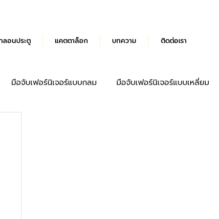
กลอนประตู
แคตตาล็อก
บทความ
ติดต่อเรา
มือจับเฟอร์นิเจอร์แบบกลม
มือจับเฟอร์นิเจอร์แบบเหลี่ยม
ด้ามจับประตู
มือจับลิ้นชัก
บานพับผีเสื้อ Hydraulic