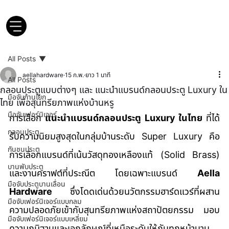
All Posts
aellahardware
15 ก.พ.
ยาว 1 นาที
All Posts
กลอนประตูแบบต่างๆ และ แนะนำแบรนด์กลอนประตู Luxury ใน
มือจับก้านโยก
ไทย เพื่อสุนทรียภาพแห่งบ้านหรู
มือจับเฟอร์นิเจอร์
การเลือก 
แนะนำแบรนด์กลอนประตู Luxury ในไทย
 ที่ได้
กลอนประตู
รับความนิยมสูงสุดในกลุ่มบ้านระดับ Super Luxury คือ
กันชนประตู
การเลือกแบรนด์ที่เน้นวัสดุทองเหลืองแท้ (Solid Brass) 
บานพับประตู
และงานคราฟต์ที่ประณีต โดยเฉพาะแบรนด์ 
Aella 
มือจับประตูบานเลื่อน
Hardware
 ซึ่งโดดเด่นด้วยนวัตกรรมฮาร์ดแวร์ที่ผสาน
มือจับเฟอร์นิเจอร์แบบกลม
ความปลอดภัยเข้ากับสุนทรียภาพแห่งสถาปัตยกรรม มอบ
มือจับเฟอร์นิเจอร์แบบเหลี่ยม
ความภูมิฐานและเอกลักษณ์ที่เหนือระดับให้กับทุกหน้าบาน