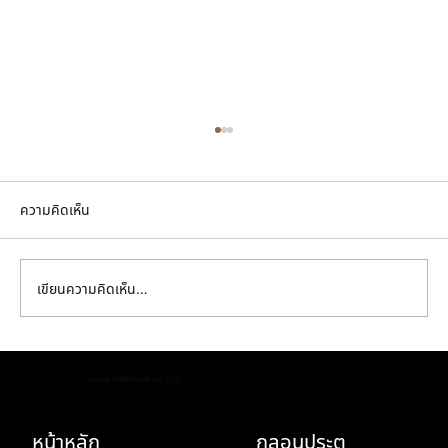
ความคิดเห็น
เขียนความคิดเห็น…
พิสูจน์ความพรีเมียม! ทำไม กลอนประตูสวยๆ
AELLA HARDWARE CO.,LTD.
ทองเหลืองแท้ ถึงคุ้มค่ากว่างานชุบสีในระยะยาว
หน้าหลัก
กลอนประตู