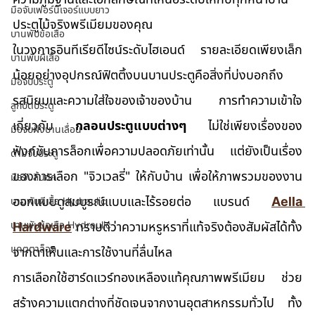
มือจับเฟอร์นิเจอร์แบบยาว
ประตูไม้จริงพรีเมียมของคุณ
บานพับข้อเสือ
ในวงการอินทีเรียดีไซน์ระดับไฮเอนด์ รายละเอียดเพียงเล็ก
บานพับผีเสื้อ
น้อยอย่างอุปกรณ์ฟิตติ้งบนบานประตูคือสิ่งที่บ่งบอกถึง
มือจับประตู
รสนิยมและความใส่ใจของเจ้าของบ้าน การทำความเข้าใจ
ลูกบิดประตู
เกี่ยวกับ 
กลอนประตูแบบต่างๆ
 ไม่ใช่เพียงเรื่องของ
มือจับฝังบานเลื่อน
ฟังก์ชันการล็อกเพื่อความปลอดภัยเท่านั้น แต่ยังเป็นเรื่อง
ด้ามจับประตู
ของการเลือก "จิวเวลรี่" ให้กับบ้าน เพื่อให้ภาพรวมของงาน
มือจับลิ้นชัก
ออกแบบดูสมบูรณ์แบบและไร้รอยต่อ แบรนด์ 
Aella 
บานพับผีเสื้อ Hydraulic
บานพับข้อเสือ Hydraulic
Hardware
 ทราบดีว่าความหรูหราที่แท้จริงต้องสัมผัสได้ทั้ง
แคตตาล็อก
จากตาเห็นและการใช้งานที่ลื่นไหล
การเลือกใช้ฮาร์ดแวร์ทองเหลืองแท้คุณภาพพรีเมียม ช่วย
สร้างความแตกต่างที่ชัดเจนจากงานอุตสาหกรรมทั่วไป ทั้ง