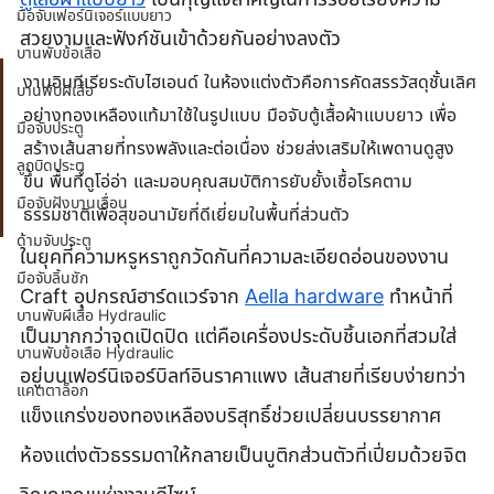
มือจับเฟอร์นิเจอร์แบบยาว
สวยงามและฟังก์ชันเข้าด้วยกันอย่างลงตัว
บานพับข้อเสือ
งานอินทีเรียระดับไฮเอนด์ ในห้องแต่งตัวคือการคัดสรรวัสดุชั้นเลิศ
บานพับผีเสื้อ
อย่างทองเหลืองแท้มาใช้ในรูปแบบ มือจับตู้เสื้อผ้าแบบยาว เพื่อ
มือจับประตู
สร้างเส้นสายที่ทรงพลังและต่อเนื่อง ช่วยส่งเสริมให้เพดานดูสูง
ลูกบิดประตู
ขึ้น พื้นที่ดูโอ่อ่า และมอบคุณสมบัติการยับยั้งเชื้อโรคตาม
มือจับฝังบานเลื่อน
ธรรมชาติเพื่อสุขอนามัยที่ดีเยี่ยมในพื้นที่ส่วนตัว
ด้ามจับประตู
ในยุคที่ความหรูหราถูกวัดกันที่ความละเอียดอ่อนของงาน 
มือจับลิ้นชัก
Craft อุปกรณ์ฮาร์ดแวร์จาก 
Aella hardware
 ทำหน้าที่
บานพับผีเสื้อ Hydraulic
เป็นมากกว่าจุดเปิดปิด แต่คือเครื่องประดับชิ้นเอกที่สวมใส่
บานพับข้อเสือ Hydraulic
อยู่บนเฟอร์นิเจอร์บิลท์อินราคาแพง เส้นสายที่เรียบง่ายทว่า
แคตตาล็อก
แข็งแกร่งของทองเหลืองบริสุทธิ์ช่วยเปลี่ยนบรรยากาศ
ห้องแต่งตัวธรรมดาให้กลายเป็นบูติกส่วนตัวที่เปี่ยมด้วยจิต