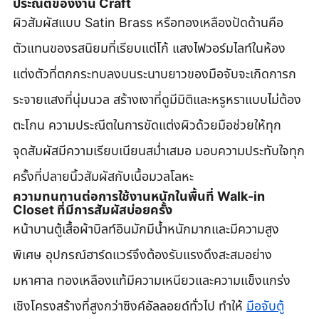
ประณีตของงาน Craft
ผิวสัมผัสแบบ Satin Brass หรือทองเหลืองปัดด้านคือ
ตัวแทนของรสนิยมที่เรียบแต่โก้ แสงไฟวอร์มไลท์ในห้อง
แต่งตัวที่ตกกระทบลงบนระนาบยาวของมือจับจะเกิดการก
ระจายแสงที่นุ่มนวล สร้างเงาที่ดูมีมิติและหรูหราแบบไม่ต้อง
ตะโกน ความประณีตในการขัดแต่งผิวด้วยมือช่วยให้ทุก
จุดสัมผัสมีความเรียบเนียนสม่ำเสมอ มอบความประทับใจทุก
ครั้งที่ปลายนิ้วสัมผัสกับเนื้อมวลโลหะ
ความทนทานต่อการใช้งานหนักในพื้นที่ Walk-in 
Closet ที่มีการสัมผัสบ่อยครั้ง
หน้าบานตู้เสื้อผ้าบิลท์อินมักมีน้ำหนักมากและมีความสูง
พิเศษ อุปกรณ์ฮาร์ดแวร์จึงต้องรับแรงดึงสะสมอย่าง
มหาศาล ทองเหลืองแท้มีความเหนียวและความแข็งแกร่ง
เชิงโครงสร้างที่สูงกว่าซิงค์อัลลอยด์ทั่วไป ทำให้ 
มือจับตู้