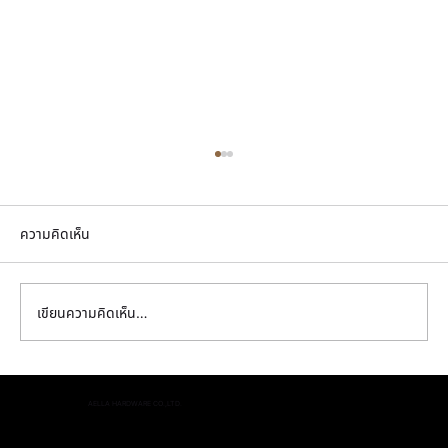
ความคิดเห็น
เขียนความคิดเห็น…
ทำไมการเลือกมือจับเฟอร์นิเจอร์ทองเหลืองเกรด
AELLA HARDWARE CO.,LTD.
พรีเมียมคือการลงทุนที่คุ้มค่าสำหรับบ้านยุค
2026