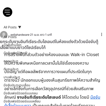
All Posts
aellahardware
21 เม.ย.
ยาว 1 นาที
All Posts
ยกระดับงานอินทีเรียระดับไฮเอนด์ในห้องแต่งตัวด้วยมือจับตู้
มือจับก้านโยก
เสื้อผ้าแบบยาวดีไซน์เรียบโก้
มือจับเฟอร์นิเจอร์
การสร้างพื้นที่ส่วนตัวอย่างห้องนอนและ Walk-in Closet 
กลอนประตู
ให้มีความพิเศษเหนือกาลเวลานั้นไม่ใช่เรื่องของความ
กันชนประตู
บังเอิญ แต่คือผลลัพธ์จากการวางแผนที่ประณีตในทุก
บานพับประตู
ตารางนิ้ว นักออกแบบผู้มองเห็นสุนทรียภาพให้ความสำคัญ
มือจับประตูบานเลื่อน
อย่างลึกซึ้งกับการเลือกวัสดุอุปกรณ์ที่ช่วยส่งเสริมภาพ
มือจับเฟอร์นิเจอร์แบบกลม
ลักษณ์ 
งานอินทีเรียระดับไฮเอนด์
 ให้โดดเด่น โดยมี 
มือจับ
มือจับเฟอร์นิเจอร์แบบเหลี่ยม
ตู้เสื้อผ้าแบบยาว
 เป็นกุญแจสำคัญในการร้อยเรียงความ