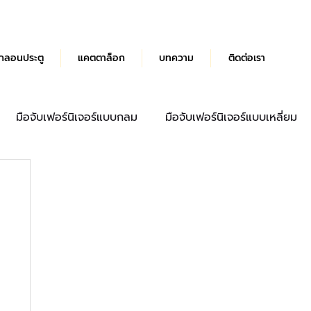
กลอนประตู
แคตตาล็อก
บทความ
ติดต่อเรา
มือจับเฟอร์นิเจอร์แบบกลม
มือจับเฟอร์นิเจอร์แบบเหลี่ยม
ด้ามจับประตู
มือจับลิ้นชัก
บานพับผีเสื้อ Hydraulic