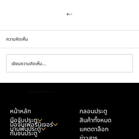
ความคิดเห็น
เขียนความคิดเห็น…
ที่ไหนขายลูกบิดก้านโยกทองเหลือง ดีไซน์เนอร์
AELLA HARDWARE CO.,LTD.
แนะนำ เคล็ดลับบ้านหรูที่ทุกคนต้องว้าว
หน้าหลัก
กลอนประตู
มือจับประตู
สินค้าทั้งหมด
มือจับเฟอร์นิเจอร์
บานพับประตู
แคตตาล็อก
กันชนประตู
ข่าวสาร