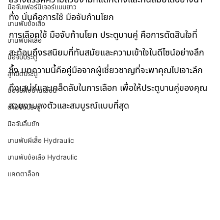
มือจับเฟอร์นิเจอร์แบบยาว
ทึ่ง นั่นคือการใช้ มือจับก้านโยก
บานพับข้อเสือ
การเลือกใช้ มือจับก้านโยก ประตูบานคู่ คือการตัดสินใจที่
บานพับผีเสื้อ
สะท้อนถึงรสนิยมที่ทันสมัยและความเข้าใจในดีไซน์อย่างลึก
มือจับประตู
ซึ้ง บทความนี้คือคู่มือจากผู้เชี่ยวชาญที่จะพาคุณไปเจาะลึก
ลูกบิดประตู
ถึงเสน่ห์และเคล็ดลับในการเลือก เพื่อให้ประตูบานคู่ของคุณ
มือจับฝังบานเลื่อน
สวยงามลงตัวและสมบูรณ์แบบที่สุด
ด้ามจับประตู
มือจับลิ้นชัก
บานพับผีเสื้อ Hydraulic
บานพับข้อเสือ Hydraulic
แคตตาล็อก