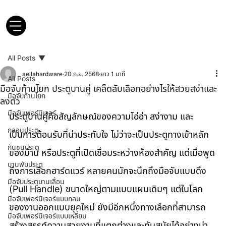
All Posts
aellahardware
20 ก.ย. 2568
ยาว 1 นาที
All Posts
มือจับก้านโยก ประตูบานคู่ เคล็ดลับเลือกอย่างไรให้สวยสง่าและ
มือจับก้านโยก
ลงตัว
มือจับเฟอร์นิเจอร์
ประตูบานคู่คือสัญลักษณ์ของความโอ่อ่า สง่างาม และ
กลอนประตู
เป็นการต้อนรับที่น่าประทับใจ ไม่ว่าจะเป็นประตูทางเข้าหลัก
กันชนประตู
ของบ้าน หรือประตูที่เปิดเชื่อมระหว่างห้องสำคัญ แต่เมื่อพูด
บานพับประตู
ถึงการเลือกฮาร์ดแวร์ หลายคนมักจะนึกถึงมือจับแบบดึง 
มือจับประตูบานเลื่อน
(Pull Handle) ขนาดใหญ่ตามแบบแผนเดิมๆ แต่ในโลก
มือจับเฟอร์นิเจอร์แบบกลม
ของงานออกแบบยุคใหม่ ยังมีอีกหนึ่งทางเลือกที่สามารถ
มือจับเฟอร์นิเจอร์แบบเหลี่ยม
สร้างสรรค์ความสวยงามที่แตกต่างและทันสมัยได้อย่างน่า