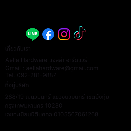
เกี่ยวกับเรา
Aella Hardware แอลล่า ฮาร์ดแวร์
Gmail :
aellahardware@gmail.com
Tel.
092-281-9887
ที่อยู่บริษัท
288/19 ถ.นวมินทร์ แขวงนวมินทร์ เขตบึงกุ่ม
กรุงเทพมหานคร 10230
เลขทะเบียนนิติบุคคล 0105567061268