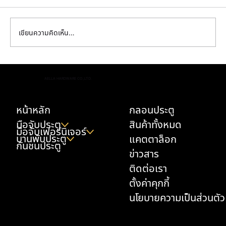
เขียนความคิดเห็น…
พิสูจน์ความพรีเมียม! ทำไม กลอนประตูสวยๆ
AELLA HARDWARE CO.,LTD.
ทองเหลืองแท้ ถึงคุ้มค่ากว่างานชุบสีในระยะยาว
หน้าหลัก
กลอนประตู
มือจับประตู
สินค้าทั้งหมด
มือจับเฟอร์นิเจอร์
บานพับประตู
แคตตาล็อก
กันชนประตู
ข่าวสาร
ติดต่อเรา
ตั้งค่าคุกกี้
นโยบายความเป็นส่วนตัว