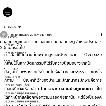
All Posts
aellahardware
20 ก.พ.
ยาว 1 นาที
All Posts
กลอนประตูแบบยาว วิธีเลือกขนาดกลอนประตู สำหรับประตูสูง
มือจับก้านโยก
2.5 เมตรขึ้นไป
มือจับเฟอร์นิเจอร์
การออกแบบบ้านที่มีเพดานสูงและประตูขนาด Oversize 
กลอนประตู
กลายเป็นสถาปัตยกรรมที่ได้รับความนิยมอย่างมากใน
กันชนประตู
ปัจจุบัน เพราะช่วยให้บ้านดูโปร่งสบายและหรูหรา อย่างไร
บานพับประตู
ก็ตาม ปัญหาที่เจ้าของบ้านและมัณฑนากรมักพบคือการ
มือจับประตูบานเลื่อน
เลือกฟิตติ้งให้สมส่วน โดยเฉพาะ 
กลอนประตูแบบยาว
 ที่ไม่
มือจับเฟอร์นิเจอร์แบบกลม
ได้ทำหน้าที่แค่ล็อคเพื่อความปลอดภัยเท่านั้น แต่ยังเป็นองค์
มือจับเฟอร์นิเจอร์แบบเหลี่ยม
ประกอบสำคัญที่ส่งเสริมให้ประตูดูกลมกลืน หากคุณกำลัง