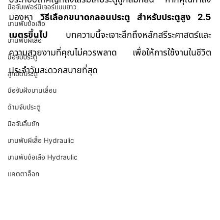
มือจับเฟอร์นิเจอร์แบบยาว
มองหา 
วิธีเลือกขนาดกลอนประตู สำหรับประตูสูง 2.5 
บานพับข้อเสือ
เมตรขึ้นไป
 บทความนี้จะเจาะลึกถึงหลักสรีระศาสตร์และ
บานพับผีเสื้อ
ความสวยงามที่คุณไม่ควรพลาด เพื่อให้การใช้งานในชีวิต
มือจับประตู
ประจำวันสะดวกสบายที่สุด
ลูกบิดประตู
มือจับฝังบานเลื่อน
ด้ามจับประตู
มือจับลิ้นชัก
บานพับผีเสื้อ Hydraulic
บานพับข้อเสือ Hydraulic
แคตตาล็อก