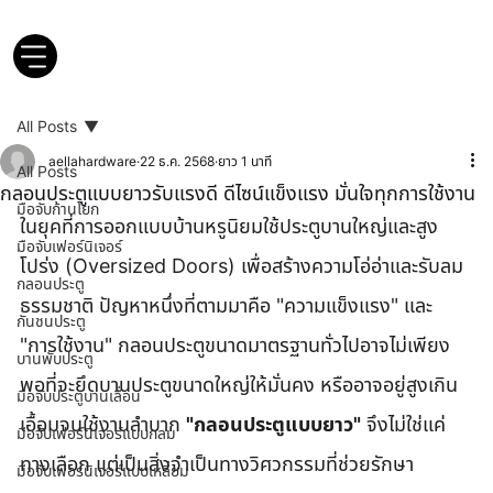
All Posts
aellahardware
22 ธ.ค. 2568
ยาว 1 นาที
All Posts
กลอนประตูแบบยาวรับแรงดี ดีไซน์แข็งแรง มั่นใจทุกการใช้งาน
มือจับก้านโยก
ในยุคที่การออกแบบบ้านหรูนิยมใช้ประตูบานใหญ่และสูง
มือจับเฟอร์นิเจอร์
โปร่ง (Oversized Doors) เพื่อสร้างความโอ่อ่าและรับลม
กลอนประตู
ธรรมชาติ ปัญหาหนึ่งที่ตามมาคือ "ความแข็งแรง" และ 
กันชนประตู
"การใช้งาน" กลอนประตูขนาดมาตรฐานทั่วไปอาจไม่เพียง
บานพับประตู
พอที่จะยึดบานประตูขนาดใหญ่ให้มั่นคง หรืออาจอยู่สูงเกิน
มือจับประตูบานเลื่อน
เอื้อมจนใช้งานลำบาก 
"กลอนประตูแบบยาว"
 จึงไม่ใช่แค่
มือจับเฟอร์นิเจอร์แบบกลม
ทางเลือก แต่เป็นสิ่งจำเป็นทางวิศวกรรมที่ช่วยรักษา
มือจับเฟอร์นิเจอร์แบบเหลี่ยม