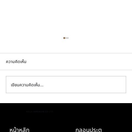
ความคิดเห็น
เขียนความคิดเห็น…
พิสูจน์ความพรีเมียม! ทำไม กลอนประตูสวยๆ
AELLA HARDWARE CO.,LTD.
ทองเหลืองแท้ ถึงคุ้มค่ากว่างานชุบสีในระยะยาว
หน้าหลัก
กลอนประตู