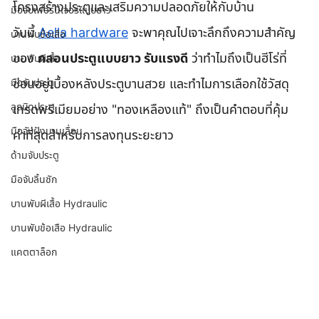
โครงสร้างประตูและเสริมความปลอดภัยให้กับบ้าน
มือจับเฟอร์นิเจอร์แบบยาว
วันนี้ 
Aella hardware
 จะพาคุณไปเจาะลึกถึงความสำคัญ
บานพับข้อเสือ
ของ 
กลอนประตูแบบยาว รับแรงดี
 ว่าทำไมถึงเป็นฮีโร่ที่
บานพับผีเสื้อ
มือจับประตู
ซ่อนอยู่เบื้องหลังประตูบานสวย และทำไมการเลือกใช้วัสดุ
ลูกบิดประตู
เกรดพรีเมียมอย่าง "ทองเหลืองแท้" ถึงเป็นคำตอบที่คุ้ม
มือจับฝังบานเลื่อน
ค่าที่สุดสำหรับการลงทุนระยะยาว
ด้ามจับประตู
มือจับลิ้นชัก
บานพับผีเสื้อ Hydraulic
บานพับข้อเสือ Hydraulic
แคตตาล็อก