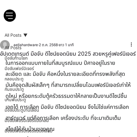
All Posts
aellahardware
2 ต.ค. 2568
ยาว 1 นาที
All Posts
อัปเดตเทรนด์ มือจับ ดีไซน์ยอดนิยม 2025 สวยหรูคู่เฟอร์นิเจอร์
มือจับก้านโยก
ในการออกแบบภายในที่สมบูรณ์แบบ ปีศาจอยู่ในราย
มือจับเฟอร์นิเจอร์
ละเอียด และ มือจับ คือหนึ่งในรายละเอียดที่ทรงพลังที่สุด 
กลอนประตู
มันคือจุดสัมผัสเล็กๆ ที่สามารถเปลี่ยนโฉมเฟอร์นิเจอร์เก่าให้
กันชนประตู
ดูใหม่ หรือยกระดับตู้ครัวธรรมดาให้กลายเป็นงานดีไซน์ชิ้น
บานพับประตู
เอกได้ การเลือก มือจับ ดีไซน์ยอดนิยม จึงไม่ใช่แค่การเลือก
มือจับประตูบานเลื่อน
ฮาร์ดแวร์ แต่คือการเลือก เครื่องประดับ ที่จะมาเติมเต็ม
มือจับเฟอร์นิเจอร์แบบกลม
สไตล์ให้กับบ้านของคุณ
มือจับเฟอร์นิเจอร์แบบเหลี่ยม