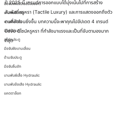
ปี 2025 นี้ เทรนด์การออกแบบได้มุ่งเน้นไปที่การสร้าง
มือจับเฟอร์นิเจอร์แบบยาว
สัมผัสที่หรูหรา (Tactile Luxury) และการแสดงออกถึงตัว
บานพับข้อเสือ
ตนที่ชัดเจนยิ่งขึ้น บทความนี้จะพาคุณไปอัปเดต 4 เทรนด์ 
บานพับผีเสื้อ
มือจับประตู
มือจับ ดีไซน์หรูหรา ที่กำลังมาแรงและเป็นที่จับตามองมาก
ลูกบิดประตู
ที่สุด
มือจับฝังบานเลื่อน
ด้ามจับประตู
มือจับลิ้นชัก
บานพับผีเสื้อ Hydraulic
บานพับข้อเสือ Hydraulic
แคตตาล็อก