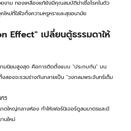
าม ทองเหลืองแท้ยังมีคุณสมบัติฆ่าเชื้อโรคในตัว
คใหม่ที่ใส่ใจทั้งความหรูหราและสุขอนามัย
 Effect" เปลี่ยนตู้ธรรมดาให้
ความนิยมสูงสุด คือการติดตั้งแบบ "ประกบกัน" บน
จับทั้งสองจะรวมร่างกันกลายเป็น "วงกลมพระจันทร์เต็ม
ทีวี
าดใหญ่กลางห้อง ทำให้เฟอร์นิเจอร์ดูสมมาตรและมี
บานใหม่