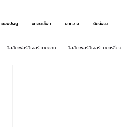
กลอนประตู
แคตตาล็อก
บทความ
ติดต่อเรา
มือจับเฟอร์นิเจอร์แบบกลม
มือจับเฟอร์นิเจอร์แบบเหลี่ยม
ด้ามจับประตู
มือจับลิ้นชัก
บานพับผีเสื้อ Hydraulic