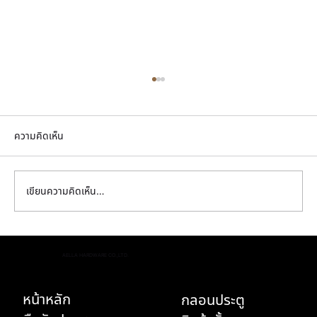
ความคิดเห็น
เขียนความคิดเห็น…
ที่ไหนขายลูกบิดก้านโยกทองเหลือง ดีไซน์เนอร์
AELLA HARDWARE CO.,LTD.
แนะนำ เคล็ดลับบ้านหรูที่ทุกคนต้องว้าว
หน้าหลัก
กลอนประตู