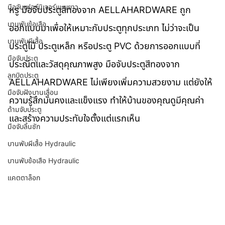
มือจับเฟอร์นิเจอร์แบบยาว
หรู มือจับประตูสีทองจาก AELLAHARDWARE ถูก
บานพับข้อเสือ
ออกแบบมาเพื่อให้เหมาะกับประตูทุกประเภท ไม่ว่าจะเป็น
บานพับผีเสื้อ
ประตูไม้ ประตูเหล็ก หรือประตู PVC ด้วยการออกแบบที่
มือจับประตู
ประณีตและวัสดุคุณภาพสูง มือจับประตูสีทองจาก 
ลูกบิดประตู
AELLAHARDWARE ไม่เพียงเพิ่มความสวยงาม แต่ยังให้
มือจับฝังบานเลื่อน
ความรู้สึกมั่นคงและแข็งแรง ทำให้บ้านของคุณดูมีคุณค่า
ด้ามจับประตู
และสร้างความประทับใจตั้งแต่แรกเห็น
มือจับลิ้นชัก
บานพับผีเสื้อ Hydraulic
บานพับข้อเสือ Hydraulic
แคตตาล็อก