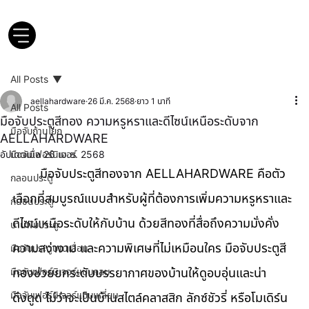
All Posts
aellahardware
26 มี.ค. 2568
ยาว 1 นาที
All Posts
มือจับประตูสีทอง ความหรูหราและดีไซน์เหนือระดับจาก
มือจับก้านโยก
AELLAHARDWARE
อัปเดตเมื่อ
มือจับเฟอร์นิเจอร์
26 เม.ย. 2568
มือจับประตูสีทองจาก AELLAHARDWARE คือตัว
กลอนประตู
เลือกที่สมบูรณ์แบบสำหรับผู้ที่ต้องการเพิ่มความหรูหราและ
กันชนประตู
ดีไซน์เหนือระดับให้กับบ้าน ด้วยสีทองที่สื่อถึงความมั่งคั่ง 
บานพับประตู
ความสง่างาม และความพิเศษที่ไม่เหมือนใคร มือจับประตูสี
มือจับประตูบานเลื่อน
มือจับเฟอร์นิเจอร์แบบกลม
ทองช่วยยกระดับบรรยากาศของบ้านให้ดูอบอุ่นและน่า
มือจับเฟอร์นิเจอร์แบบเหลี่ยม
ดึงดูด ไม่ว่าจะเป็นบ้านสไตล์คลาสสิก ลักซ์ชัวรี่ หรือโมเดิร์น