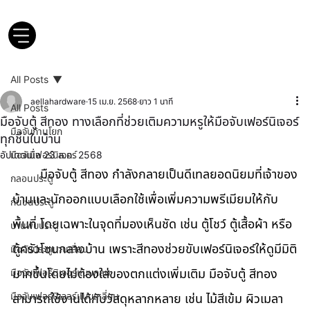
All Posts
aellahardware
15 เม.ย. 2568
ยาว 1 นาที
All Posts
มือจับตู้ สีทอง ทางเลือกที่ช่วยเติมความหรูให้มือจับเฟอร์นิเจอร์
มือจับก้านโยก
ทุกชิ้นในบ้าน
อัปเดตเมื่อ
มือจับเฟอร์นิเจอร์
23 ส.ค. 2568
	มือจับตู้ สีทอง กำลังกลายเป็นดีเทลยอดนิยมที่เจ้าของ
กลอนประตู
บ้านและนักออกแบบเลือกใช้เพื่อเพิ่มความพรีเมียมให้กับ
กันชนประตู
พื้นที่ โดยเฉพาะในจุดที่มองเห็นชัด เช่น ตู้โชว์ ตู้เสื้อผ้า หรือ
บานพับประตู
ตู้ครัวโซนกลางบ้าน เพราะสีทองช่วยขับเฟอร์นิเจอร์ให้ดูมีมิติ
มือจับประตูบานเลื่อน
มือจับเฟอร์นิเจอร์แบบกลม
มากขึ้นโดยไม่ต้องใส่ของตกแต่งเพิ่มเติม มือจับตู้ สีทอง 
มือจับเฟอร์นิเจอร์แบบเหลี่ยม
สามารถใช้งานได้กับวัสดุหลากหลาย เช่น ไม้สีเข้ม ผิวเมลา