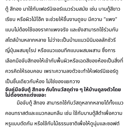
ตู้ สีทอง มาใช้กับเฟอร์นิเจอร์แนวร่วมสมัย เช่น บานตู้สีขาว
เรียบ หรือผิวไม้โอ๊ค จะช่วยให้ชิ้นงานดูจบ มีความ “แพง” 
แบบไม่ต้องใช้ของราคาแพงจริง และยังสามารถใช้ร่วมกับ
สไตล์บ้านหลากหลาย ไม่ว่าจะเป็นบ้านแนวมินิมอลลักชัวรี 
ญี่ปุ่นผสมยุโรป หรือแนวแอนทีคแบบผสมผสาน ซึ่งการ
เลือกมือจับสีทองให้เข้ากับพื้นผิวหรือเฉดสีของห้องเป็นสิ่งที่
ควรคิดให้รอบคอบ เพราะความลงตัวจะทำให้เฟอร์นิเจอร์ดู
เป็นชิ้นเดียวกับห้อง ไม่ใช่ของแยกวาง
จับคู่มือจับตู้ สีทอง กับโทนวัสดุต่าง ๆ ให้บ้านดูลงตัวโดย
ไม่ต้องตกแต่งเยอะ
	มือจับตู้ สีทอง สามารถใช้กับวัสดุหลากหลายได้ทั้งแนว
คอนทราสต์และแนวกลมกลืน เช่น ใช้กับบานตู้สีดำเพื่อความ
หรูแบบตัดกัน หรือใช้กับไม้ธรรมชาติเพื่อให้ดูนุ่มและซอฟต์