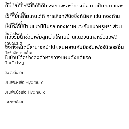
มือจับเฟอร์นิเจอร์แบบยาว
มีนสีขาว หรือแม้แต่กระจก เพราะสีทองมีความเป็นกลางและ
บานพับข้อเสือ
เข้ากับหลายโทนได้ดี การเลือกฟินิชชิ่งก็มีผล เช่น ทองด้าน
บานพับผีเสื้อ
เหมาะกับบ้านแนวมินิมอล ทองเงาเหมาะกับแนวหรูหรา ส่วน
มือจับประตู
ทองรมดำช่วยเพิ่มลูกเล่นให้กับบ้านแนววินเทจหรือลอฟต์ 
ลูกบิดประตู
ซึ่งทั้งหมดนี้สามารถนำไปผสมผสานกับมือจับเฟอร์นิเจอร์อื่น
มือจับฝังบานเลื่อน
ในบ้านได้อย่างลงตัวหากวางแผนตั้งแต่แรก
ด้ามจับประตู
มือจับลิ้นชัก
บานพับผีเสื้อ Hydraulic
บานพับข้อเสือ Hydraulic
แคตตาล็อก