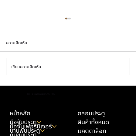
ความคิดเห็น
เขียนความคิดเห็น…
มือจับตู้ครัว เลือกยังไงให้ทนเหงื่อมือ น้ำมัน และ
AELLA HARDWARE CO.,LTD.
ความชื้น
หน้าหลัก
กลอนประตู
มือจับประตู
สินค้าทั้งหมด
มือจับเฟอร์นิเจอร์
บานพับประตู
แคตตาล็อก
กันชนประตู