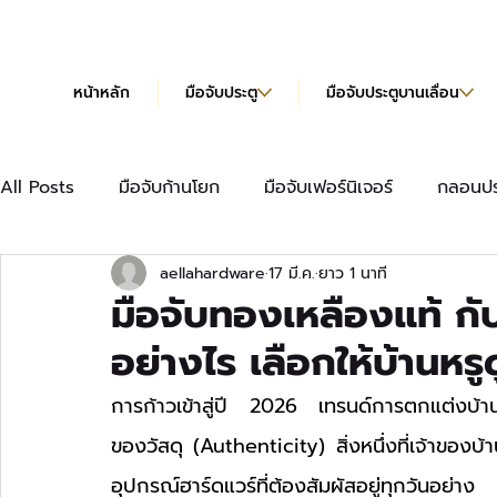
หน้าหลัก
มือจับประตู
มือจับประตูบานเลื่อน
All Posts
มือจับก้านโยก
มือจับเฟอร์นิเจอร์
กลอนปร
aellahardware
17 มี.ค.
ยาว 1 นาที
มือจับเฟอร์นิเจอร์แบบยาว
บานพับข้อเสือ
บานพับผีเ
มือจับทองเหลืองแท้ กั
อย่างไร เลือกให้บ้านหร
บานพับข้อเสือ Hydraulic
แคตตาล็อก
การก้าวเข้าสู่ปี 2026 เทรนด์การตกแต่งบ้านได้
ของวัสดุ (Authenticity) สิ่งหนึ่งที่เจ้าของ
อุปกรณ์ฮาร์ดแวร์ที่ต้องสัมผัสอยู่ทุกวันอย่าง