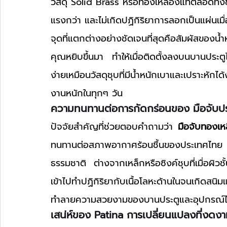
วัสดุ Solid Brass หรือทองเหลืองแท้ตลอดทั้งช
แรงกว่า และไม่เกิดปฏิกิริยาการลอกเป็นแผ่นเมื
จุดที่แตกต่างอย่างชัดเจนที่สุดคือสัมผัสของน้
คุณหยิบขึ้นมา ทำให้เมื่อติดตั้งลงบนบานประตู
ง่ายเหมือนวัสดุชุบที่มีน้ำหนักเบาและเปราะหักไ
งานหนักในทุกๆ วัน
ความทนทานต่อการกัดกร่อนของ มือจับประ
ปัจจัยสำคัญที่ช่วยตอบคำถามว่า 
มือจับทองเห
ทนทานต่อสภาพอากาศร้อนชื้นของประเทศไทย ท
ธรรมชาติ ต่างจากเหล็กหรือซิงค์ชุบที่เมื่อผิวช
เข้าไปทำปฏิกิริยากับเนื้อโลหะด้านในจนเกิดส
ทำลายความสวยงามของบานประตูและอุปกรณ์ไ
เสน่ห์ของ Patina การเปลี่ยนแปลงที่งด