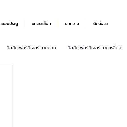
กลอนประตู
แคตตาล็อก
บทความ
ติดต่อเรา
มือจับเฟอร์นิเจอร์แบบกลม
มือจับเฟอร์นิเจอร์แบบเหลี่ยม
ด้ามจับประตู
มือจับลิ้นชัก
บานพับผีเสื้อ Hydraulic