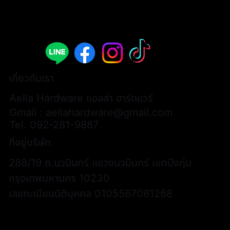
เกี่ยวกับเรา
Aella Hardware แอลล่า ฮาร์ดแวร์
Gmail :
aellahardware@gmail.com
Tel.
092-281-9887
ที่อยู่บริษัท
288/19 ถ.นวมินทร์ แขวงนวมินทร์ เขตบึงกุ่ม
กรุงเทพมหานคร 10230
เลขทะเบียนนิติบุคคล 0105567061268