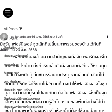
All Posts
aellahardware
16 เม.ย. 2568
ยาว 1 นาที
All Posts
มือจับ เฟอร์นิเจอร์ จุดเล็กที่เปลี่ยนภาพรวมของบ้านได้ทันที
มือจับก้านโยก
อัปเดตเมื่อ
23 ส.ค. 2568
มือจับเฟอร์นิเจอร์
       หลายคนมองข้ามความสำคัญของมือจับ เฟอร์นิเจอร์ใน
กลอนประตู
งานตกแต่งบ้าน ทั้งที่จริงแล้วมันคือจุดสัมผัสที่เราใช้งานทุก
กันชนประตู
วัน ไม่ว่าจะเปิดตู้ ลิ้นชัก หรือบานประตู หากเลือกมือจับที่ไม่
บานพับประตู
เข้ากับดีไซน์หรือใช้งานไม่สะดวกก็อาจทำให้เฟอร์นิเจอร์ทั้งชุด
มือจับประตูบานเลื่อน
ดูขาดความสมบูรณ์ไปเลยทันที มือจับ เฟอร์นิเจอร์จึงเป็นจุด
มือจับเฟอร์นิเจอร์แบบกลม
เล็กๆ ที่มีอิทธิพลต่อความรู้สึกโดยรวมของพื้นที่อย่างไม่น่า
มือจับเฟอร์นิเจอร์แบบเหลี่ยม
เชื่อ โดยเฉพาะในห้องครัวหรือห้องน้ำที่ต้องใช้งานบ่อย การ