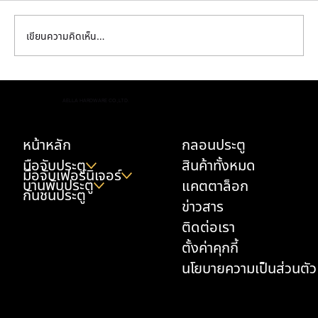
เขียนความคิดเห็น…
มือจับตู้ครัว เลือกยังไงให้ทนเหงื่อมือ น้ำมัน และ
AELLA HARDWARE CO.,LTD.
ความชื้น
หน้าหลัก
กลอนประตู
มือจับประตู
สินค้าทั้งหมด
มือจับเฟอร์นิเจอร์
บานพับประตู
แคตตาล็อก
กันชนประตู
ข่าวสาร
ติดต่อเรา
ตั้งค่าคุกกี้
นโยบายความเป็นส่วนตัว