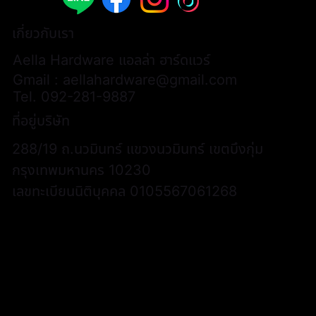
เกี่ยวกับเรา
Aella Hardware แอลล่า ฮาร์ดแวร์
Gmail :
aellahardware@gmail.com
Tel.
092-281-9887
ที่อยู่บริษัท
288/19 ถ.นวมินทร์ แขวงนวมินทร์ เขตบึงกุ่ม
กรุงเทพมหานคร 10230
เลขทะเบียนนิติบุคคล 0105567061268