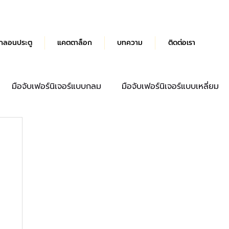
กลอนประตู
แคตตาล็อก
บทความ
ติดต่อเรา
มือจับเฟอร์นิเจอร์แบบกลม
มือจับเฟอร์นิเจอร์แบบเหลี่ยม
ด้ามจับประตู
มือจับลิ้นชัก
บานพับผีเสื้อ Hydraulic