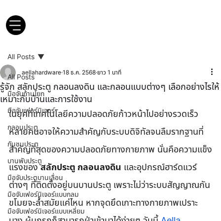
All Posts
aellahardware
18 ธ.ค. 2568
ยาว 1 นาที
All Posts
รู้จัก สลักประตู กลอนลงดิน และกลอนแบบต่างๆ เลือกอย่างไรให้
มือจับก้านโยก
เหมาะกับบ้านและการใช้งาน
มือจับเฟอร์นิเจอร์
ในยุคที่เทคโนโลยีความปลอดภัยก้าวหน้าไปอย่างรวดเร็ว 
กลอนประตู
หลายคนอาจให้ความสำคัญกับระบบดิจิทัลจนลืมรากฐานที่
กันชนประตู
สำคัญที่สุดของความปลอดภัยทางกายภาพ นั่นคือความแข็ง
บานพับประตู
แรงของ 
สลักประตู กลอนลงดิน
 และอุปกรณ์ฮาร์ดแวร์
มือจับประตูบานเลื่อน
ต่างๆ ที่ติดตั้งอยู่บนบานประตู เพราะไม่ว่าระบบสัญญาณกัน
มือจับเฟอร์นิเจอร์แบบกลม
ขโมยจะล้ำสมัยแค่ไหน หากจุดยึดเกาะทางกายภาพเปราะ
มือจับเฟอร์นิเจอร์แบบเหลี่ยม
บาง ผู้บุกรุกก็สามารถฝ่าเข้ามาได้ง่ายๆ วันนี้ 
Aella 