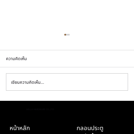
ความคิดเห็น
เขียนความคิดเห็น…
พิสูจน์ความพรีเมียม! ทำไม กลอนประตูสวยๆ
AELLA HARDWARE CO.,LTD.
ทองเหลืองแท้ ถึงคุ้มค่ากว่างานชุบสีในระยะยาว
หน้าหลัก
กลอนประตู