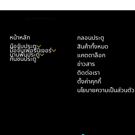
มือจับตู้ครัว เลือกยังไงให้ทนเหงื่อมือ น้ำมัน และ
AELLA HARDWARE CO.,LTD.
ความชื้น
หน้าหลัก
กลอนประตู
มือจับประตู
สินค้าทั้งหมด
มือจับเฟอร์นิเจอร์
บานพับประตู
แคตตาล็อก
กันชนประตู
ข่าวสาร
ติดต่อเรา
ตั้งค่าคุกกี้
นโยบายความเป็นส่วนตัว