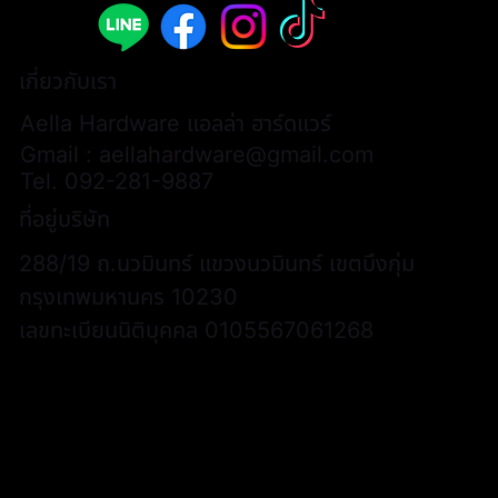
เกี่ยวกับเรา
Aella Hardware แอลล่า ฮาร์ดแวร์
Gmail :
aellahardware@gmail.com
Tel.
092-281-9887
ที่อยู่บริษัท
288/19 ถ.นวมินทร์ แขวงนวมินทร์ เขตบึงกุ่ม
กรุงเทพมหานคร 10230
เลขทะเบียนนิติบุคคล 0105567061268