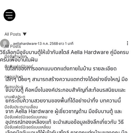
All Posts
aellahardware
13 ก.ค. 2568
ยาว 1 นาที
All Posts
วิธีเลือกมือจับบานตู้ให้เข้ากับสไตล์ Aella Hardware คู่มือครบ
มือจับก้านโยก
ครันเพื่อบ้านในฝัน
มือจับเฟอร์นิเจอร์
ในโลกของการออกแบบตกแต่งภายในบ้าน รายละเอียด
กลอนประตู
เล็กๆ น้อยๆ สามารถสร้างความแตกต่างได้อย่างยิ่งใหญ่ มือ
กันชนประตู
จับบานตู้ คือหนึ่งในองค์ประกอบสำคัญที่สะท้อนรสนิยมและ
บานพับประตู
ยกระดับความสวยงามของพื้นที่ได้อย่างน่าทึ่ง บทความนี้
มือจับประตูบานเลื่อน
จาก Aella Hardware ผู้เชี่ยวชาญด้าน มือจับบานตู้ และ
มือจับเฟอร์นิเจอร์แบบกลม
อุปกรณ์ทองเหลืองแท้ จะนำเสนอข้อมูลเชิงลึกเกี่ยวกับ วิธี
มือจับเฟอร์นิเจอร์แบบเหลี่ยม
เลือกมือจับบานตู้ให้เข้ากับสไตล์ การตกแต่งบ้านของคุณ มือ