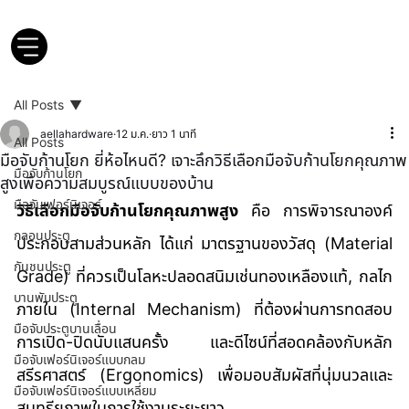
All Posts
aellahardware
12 ม.ค.
ยาว 1 นาที
All Posts
มือจับก้านโยก ยี่ห้อไหนดี? เจาะลึกวิธีเลือกมือจับก้านโยกคุณภาพ
มือจับก้านโยก
สูงเพื่อความสมบูรณ์แบบของบ้าน
มือจับเฟอร์นิเจอร์
วิธีเลือกมือจับก้านโยกคุณภาพสูง
 คือ การพิจารณาองค์
กลอนประตู
ประกอบสามส่วนหลัก ได้แก่ มาตรฐานของวัสดุ (Material 
กันชนประตู
Grade) ที่ควรเป็นโลหะปลอดสนิมเช่นทองเหลืองแท้, กลไก
บานพับประตู
ภายใน (Internal Mechanism) ที่ต้องผ่านการทดสอบ
มือจับประตูบานเลื่อน
การเปิด-ปิดนับแสนครั้ง และดีไซน์ที่สอดคล้องกับหลัก
มือจับเฟอร์นิเจอร์แบบกลม
สรีรศาสตร์ (Ergonomics) เพื่อมอบสัมผัสที่นุ่มนวลและ
มือจับเฟอร์นิเจอร์แบบเหลี่ยม
สุนทรียภาพในการใช้งานระยะยาว