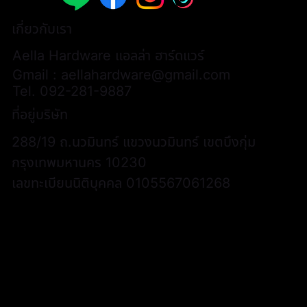
เกี่ยวกับเรา
Aella Hardware แอลล่า ฮาร์ดแวร์
Gmail :
aellahardware@gmail.com
Tel.
092-281-9887
ที่อยู่บริษัท
288/19 ถ.นวมินทร์ แขวงนวมินทร์ เขตบึงกุ่ม
กรุงเทพมหานคร 10230
เลขทะเบียนนิติบุคคล 0105567061268