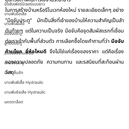
มือจับเฟอร์นิเจอร์แบบยาว
ในการสร้างบ้านหรือรีโนเวทห้องใหม่ รายละเอียดเล็กๆ อย่าง 
บานพับข้อเสือ
"มือจับประตู" มักเป็นสิ่งที่เจ้าของบ้านให้ความสำคัญเป็นลำ
บานพับผีเสื้อ
ดับท้ายๆ แต่ในความเป็นจริง มือจับคือจุดสัมผัสแรกที่เชื่อม
มือจับประตู
ต่อเราเข้ากับพื้นที่ส่วนตัว การเลือกซื้อโดยคำถามที่ว่า 
มือจับ
ลูกบิดประตู
ก้านโยก ยี่ห้อไหนดี
 จึงไม่ใช่แค่เรื่องของราคา แต่คือเรื่อง
มือจับฝังบานเลื่อน
ของความปลอดภัย ความทนทาน และรสนิยมที่สะท้อนผ่าน
ด้ามจับประตู
วัสดุ
มือจับลิ้นชัก
บานพับผีเสื้อ Hydraulic
บานพับข้อเสือ Hydraulic
แคตตาล็อก