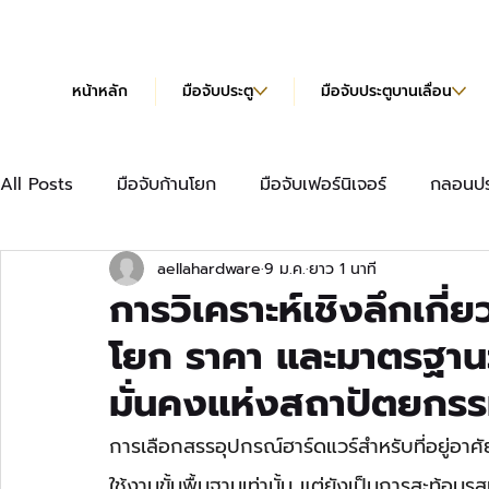
หน้าหลัก
มือจับประตู
มือจับประตูบานเลื่อน
All Posts
มือจับก้านโยก
มือจับเฟอร์นิเจอร์
กลอนปร
aellahardware
9 ม.ค.
ยาว 1 นาที
มือจับเฟอร์นิเจอร์แบบยาว
บานพับข้อเสือ
บานพับผีเ
การวิเคราะห์เชิงลึกเกี่
โยก ราคา และมาตรฐานว
บานพับข้อเสือ Hydraulic
แคตตาล็อก
มั่นคงแห่งสถาปัตยกรร
การเลือกสรรอุปกรณ์ฮาร์ดแวร์สำหรับที่อยู่อาศั
ใช้งานขั้นพื้นฐานเท่านั้น แต่ยังเป็นการสะท้