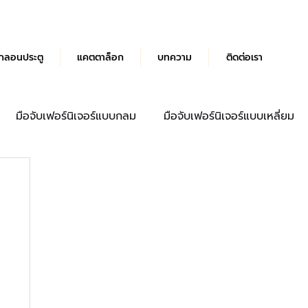
กลอนประตู
แคตตาล็อก
บทความ
ติดต่อเรา
มือจับเฟอร์นิเจอร์แบบกลม
มือจับเฟอร์นิเจอร์แบบเหลี่ยม
ด้ามจับประตู
มือจับลิ้นชัก
บานพับผีเสื้อ Hydraulic