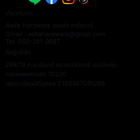
เกี่ยวกับเรา
Aella Hardware แอลล่า ฮาร์ดแวร์
Gmail :
aellahardware@gmail.com
Tel.
092-281-9887
ที่อยู่บริษัท
288/19 ถ.นวมินทร์ แขวงนวมินทร์ เขตบึงกุ่ม
กรุงเทพมหานคร 10230
เลขทะเบียนนิติบุคคล 0105567061268