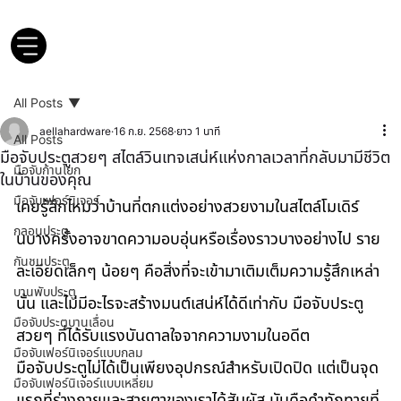
All Posts
aellahardware
16 ก.ย. 2568
ยาว 1 นาที
All Posts
มือจับประตูสวยๆ สไตล์วินเทจเสน่ห์แห่งกาลเวลาที่กลับมามีชีวิต
มือจับก้านโยก
ในบ้านของคุณ
มือจับเฟอร์นิเจอร์
เคยรู้สึกไหมว่าบ้านที่ตกแต่งอย่างสวยงามในสไตล์โมเดิร์
กลอนประตู
นบางครั้งอาจขาดความอบอุ่นหรือเรื่องราวบางอย่างไป ราย
กันชนประตู
ละเอียดเล็กๆ น้อยๆ คือสิ่งที่จะเข้ามาเติมเต็มความรู้สึกเหล่า
บานพับประตู
นั้น และไม่มีอะไรจะสร้างมนต์เสน่ห์ได้ดีเท่ากับ มือจับประตู
มือจับประตูบานเลื่อน
สวยๆ ที่ได้รับแรงบันดาลใจจากความงามในอดีต
มือจับเฟอร์นิเจอร์แบบกลม
มือจับประตูไม่ได้เป็นเพียงอุปกรณ์สำหรับเปิดปิด แต่เป็นจุด
มือจับเฟอร์นิเจอร์แบบเหลี่ยม
แรกที่ร่างกายและสายตาของเราได้สัมผัส มันคือคำทักทายที่