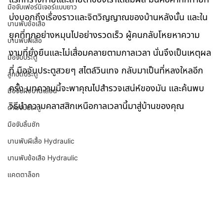
มือจับเฟอร์นิเจอร์แบบยาว
บ่งบอกถึงเรื่องราวและจิตวิญญาณของบ้านหลังนั้น และใน
บานพับข้อเสือ
ยุคที่ทุกอย่างหมุนไปอย่างรวดเร็ว ผู้คนกลับโหยหาความ
บานพับผีเสื้อ
งามที่ยั่งยืนและไม่เสื่อมคลายตามกาลเวลา นั่นจึงเป็นเหตุผล
มือจับประตู
ที่ มือจับประตูสวยๆ สไตล์วินเทจ กลับมาเป็นที่หลงใหลอีก
ลูกบิดประตู
ครั้ง บทความนี้จะพาคุณไปสำรวจเสน่ห์ของมัน และค้นพบ
มือจับฝังบานเลื่อน
วิธีนำความคลาสสิกเหนือกาลเวลานี้มาสู่บ้านของคุณ
ด้ามจับประตู
มือจับลิ้นชัก
บานพับผีเสื้อ Hydraulic
บานพับข้อเสือ Hydraulic
แคตตาล็อก