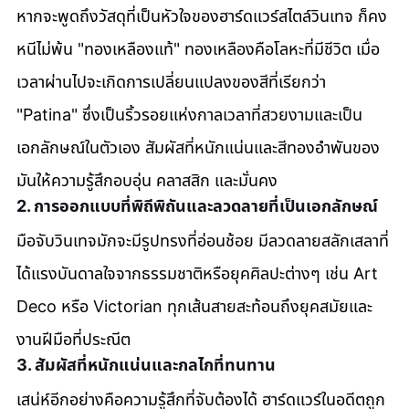
หากจะพูดถึงวัสดุที่เป็นหัวใจของฮาร์ดแวร์สไตล์วินเทจ ก็คง
หนีไม่พ้น "ทองเหลืองแท้" ทองเหลืองคือโลหะที่มีชีวิต เมื่อ
เวลาผ่านไปจะเกิดการเปลี่ยนแปลงของสีที่เรียกว่า 
"Patina" ซึ่งเป็นริ้วรอยแห่งกาลเวลาที่สวยงามและเป็น
เอกลักษณ์ในตัวเอง สัมผัสที่หนักแน่นและสีทองอำพันของ
มันให้ความรู้สึกอบอุ่น คลาสสิก และมั่นคง
2. การออกแบบที่พิถีพิถันและลวดลายที่เป็นเอกลักษณ์
มือจับวินเทจมักจะมีรูปทรงที่อ่อนช้อย มีลวดลายสลักเสลาที่
ได้แรงบันดาลใจจากธรรมชาติหรือยุคศิลปะต่างๆ เช่น Art 
Deco หรือ Victorian ทุกเส้นสายสะท้อนถึงยุคสมัยและ
งานฝีมือที่ประณีต
3. สัมผัสที่หนักแน่นและกลไกที่ทนทาน
เสน่ห์อีกอย่างคือความรู้สึกที่จับต้องได้ ฮาร์ดแวร์ในอดีตถูก