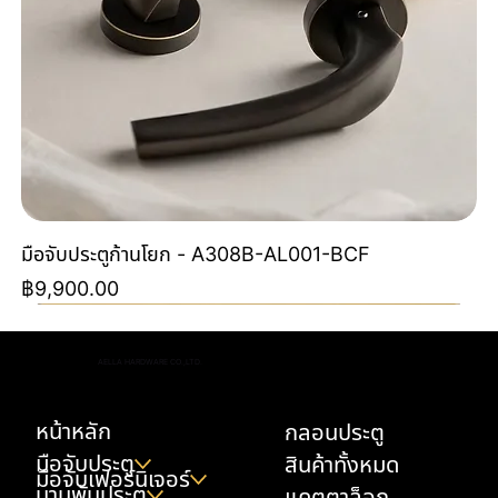
มือจับประตูก้านโยก - A308B-AL001-BCF
ราคา
฿9,900.00
Special Order
Special Order
NEW
NEW
NEW
NEW
NEW
NEW
Special Color By Order
NEW
NEW
NEW
NEW
AELLA HARDWARE CO.,LTD.
หน้าหลัก
กลอนประตู
มือจับประตู
สินค้าทั้งหมด
มือจับเฟอร์นิเจอร์
บานพับประตู
แคตตาล็อก