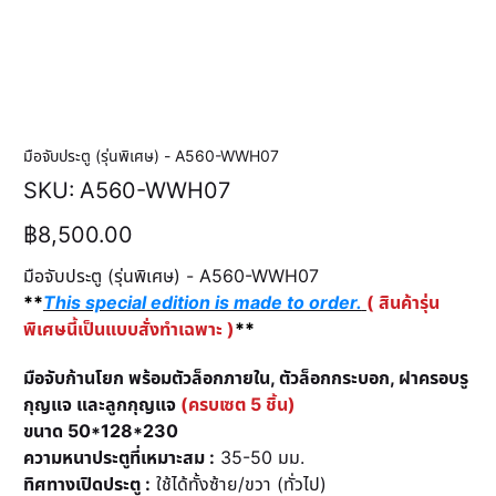
มือจับประตู (รุ่นพิเศษ) - A560-WWH07
SKU
SKU:
A560-WWH07
A560-
WWH07
ราคา
฿8,500.00
มือจับประตู (รุ่นพิเศษ) - A560-WWH07
**
This special edition is made to order.
( สินค้ารุ่น
พิเศษนี้เป็นแบบสั่งทำเฉพาะ )
**
มือจับก้านโยก พร้อมตัวล็อกภายใน, ตัวล็อกกระบอก, ฝาครอบรู
กุญแจ และลูกกุญแจ
(ครบเซต 5 ชิ้น)
ขนาด 50*128*230
ความหนาประตูที่เหมาะสม :
35-50 มม.
ทิศทางเปิดประตู :
ใช้ได้ทั้งซ้าย/ขวา (ทั่วไป)