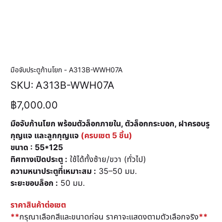
มือจับประตูก้านโยก - A313B-WWH07A
SKU
SKU:
A313B-WWH07A
A313B-
WWH07A
ราคา
฿7,000.00
มือจับก้านโยก พร้อมตัวล็อกภายใน, ตัวล็อกกระบอก, ฝาครอบรู
กุญแจ และลูกกุญแจ
(ครบเซต 5 ชิ้น)
ขนาด : 55*125
ทิศทางเปิดประตู :
ใช้ได้ทั้งซ้าย/ขวา (ทั่วไป)
ความหนาประตูที่เหมาะสม :
35–50 มม.
ระยะขอบล็อก :
50 มม.
ราคาสินค้าต่อเซต
**
กรุณาเลือกสีและขนาดก่อน ราคาจะแสดงตามตัวเลือกจริง
**