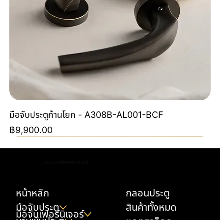
มือจับประตูก้านโยก - A308B-AL001-BCF
ราคา
฿9,900.00
Special Order
Special Order
NEW
NEW
NEW
NEW
NEW
NEW
Special Color By Order
NEW
NEW
NEW
NEW
AELLA HARDWARE CO.,LTD.
หน้าหลัก
กลอนประตู
มือจับประตู
สินค้าทั้งหมด
มือจับเฟอร์นิเจอร์