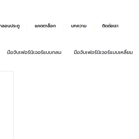
กลอนประตู
แคตตาล็อก
บทความ
ติดต่อเรา
มือจับเฟอร์นิเจอร์แบบกลม
มือจับเฟอร์นิเจอร์แบบเหลี่ยม
ด้ามจับประตู
มือจับลิ้นชัก
บานพับผีเสื้อ Hydraulic