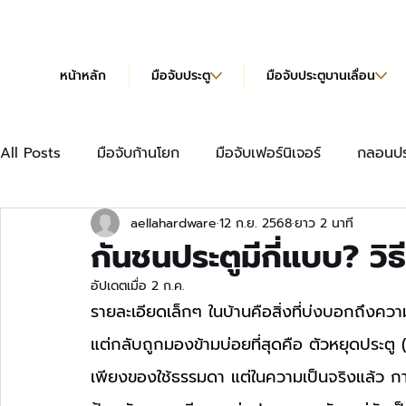
หน้าหลัก
มือจับประตู
มือจับประตูบานเลื่อน
All Posts
มือจับก้านโยก
มือจับเฟอร์นิเจอร์
กลอนปร
aellahardware
12 ก.ย. 2568
ยาว 2 นาที
มือจับเฟอร์นิเจอร์แบบยาว
บานพับข้อเสือ
บานพับผีเ
กันชนประตูมีกี่แบบ? วิธ
อัปเดตเมื่อ
2 ก.ค.
บานพับข้อเสือ Hydraulic
แคตตาล็อก
รายละเอียดเล็กๆ ในบ้านคือสิ่งที่บ่งบอกถึงความ
แต่กลับถูกมองข้ามบ่อยที่สุดคือ ตัวหยุดประตู
เพียงของใช้ธรรมดา แต่ในความเป็นจริงแล้ว การ