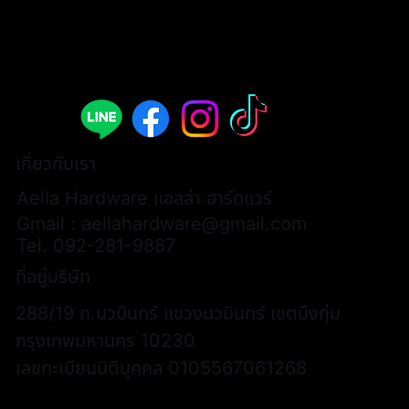
เกี่ยวกับเรา
Aella Hardware แอลล่า ฮาร์ดแวร์
Gmail :
aellahardware@gmail.com
Tel.
092-281-9887
ที่อยู่บริษัท
288/19 ถ.นวมินทร์ แขวงนวมินทร์ เขตบึงกุ่ม
กรุงเทพมหานคร 10230
เลขทะเบียนนิติบุคคล 0105567061268