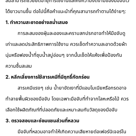
สมสามารถช่วยยืดอายุการใช้งานและคงความงดงามของมือจับไว้
ได้ยาวนานขึ้น ต่อไปนี้คือคำแนะนำที่คุณสามารถทำตามได้ง่ายๆ:
1. ทำความสะอาดอย่างสม่ำเสมอ
	การสะสมของฝุ่นละอองและคราบสกปรกอาจทำให้มือจับดู
เก่าและลดประสิทธิภาพการใช้งาน ควรเช็ดทำความสะอาดด้วยผ้า
นุ่มหรือฟองน้ำที่ชุบน้ำสบู่อ่อนๆ จากนั้นเช็ดให้แห้งเพื่อป้องกัน
ความชื้นสะสม
2. หลีกเลี่ยงการใช้สารเคมีที่มีฤทธิ์กัดกร่อน
	สารเคมีแรงๆ เช่น น้ำยาขัดเงาที่มีแอมโมเนียหรือกรดอาจ
ทำลายพื้นผิวของมือจับ โดยเฉพาะมือจับที่ทำจากโลหะหรือไม้ ควร
เลือกใช้ผลิตภัณฑ์ที่ปลอดภัยและเหมาะสมกับวัสดุของมือจับ
3. ตรวจสอบและซ่อมแซมส่วนที่หลวม
	มือจับที่หลวมอาจทำให้เกิดความเสียหายต่อเฟอร์นิเจอร์ใน