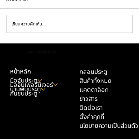
เขียนความคิดเห็น…
มือจับตู้ครัว เลือกยังไงให้ทนเหงื่อมือ น้ำมัน และ
AELLA HARDWARE CO.,LTD.
ความชื้น
หน้าหลัก
กลอนประตู
มือจับประตู
สินค้าทั้งหมด
มือจับเฟอร์นิเจอร์
บานพับประตู
แคตตาล็อก
กันชนประตู
ข่าวสาร
ติดต่อเรา
ตั้งค่าคุกกี้
นโยบายความเป็นส่วนตัว