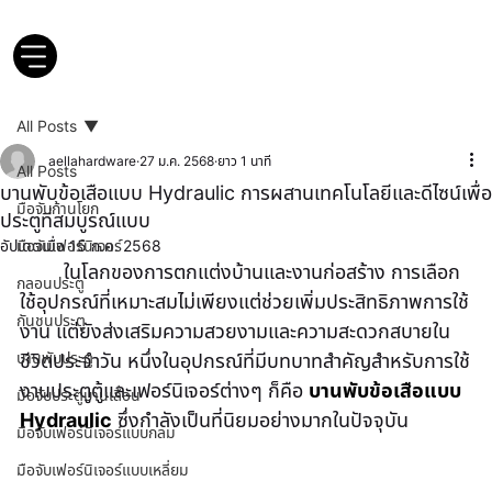
All Posts
aellahardware
27 ม.ค. 2568
ยาว 1 นาที
All Posts
บานพับข้อเสือแบบ Hydraulic การผสานเทคโนโลยีและดีไซน์เพื่อ
มือจับก้านโยก
ประตูที่สมบูรณ์แบบ
อัปเดตเมื่อ
มือจับเฟอร์นิเจอร์
15 ก.ค. 2568
	ในโลกของการตกแต่งบ้านและงานก่อสร้าง การเลือก
กลอนประตู
ใช้อุปกรณ์ที่เหมาะสมไม่เพียงแต่ช่วยเพิ่มประสิทธิภาพการใช้
กันชนประตู
งาน แต่ยังส่งเสริมความสวยงามและความสะดวกสบายใน
บานพับประตู
ชีวิตประจำวัน หนึ่งในอุปกรณ์ที่มีบทบาทสำคัญสำหรับการใช้
งานประตูตู้และเฟอร์นิเจอร์ต่างๆ ก็คือ
บานพับข้อเสือแบบ 
มือจับประตูบานเลื่อน
Hydraulic
 ซึ่งกำลังเป็นที่นิยมอย่างมากในปัจจุบัน
มือจับเฟอร์นิเจอร์แบบกลม
มือจับเฟอร์นิเจอร์แบบเหลี่ยม