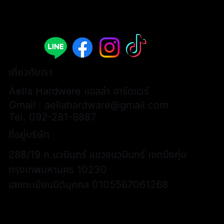
เกี่ยวกับเรา
Aella Hardware แอลล่า ฮาร์ดแวร์
Gmail :
aellahardware@gmail.com
Tel.
092-281-9887
ที่อยู่บริษัท
288/19 ถ.นวมินทร์ แขวงนวมินทร์ เขตบึงกุ่ม
กรุงเทพมหานคร 10230
เลขทะเบียนนิติบุคคล 0105567061268