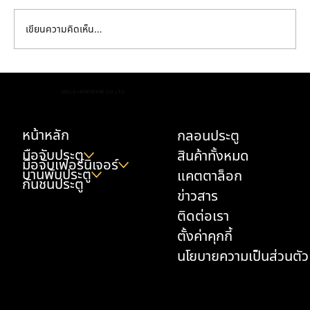
เขียนความคิดเห็น…
วิธีติดตั้งบานพับข้อเสือแบบซ่อนด้วยตัวเอง คู่มือ
AELLA HARDWARE CO.,LTD.
ฉบับสมบูรณ์เพื่อประตูบานหมุนที่นุ่มนวลและไร้
รอยต่อระดับพรีเมียม
หน้าหลัก
กลอนประตู
มือจับประตู
สินค้าทั้งหมด
มือจับเฟอร์นิเจอร์
บานพับประตู
แคตตาล็อก
กันชนประตู
ข่าวสาร
ติดต่อเรา
ตั้งค่าคุกกี้
นโยบายความเป็นส่วนตัว