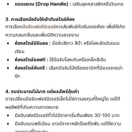
แบบแขวน (Drop Handle) :
 เสริมลุคคลาสสิกหรือวินเทจ
3. การเลือกมือจับให้เข้ากับสไตล์ห้อง
การเลือก
มือจับเฟอร์นิเจอร์
ควรสัมพันธ์กับธีมของห้อง เพื่อให้เกิด
ความกลมกลืนและเพิ่มมิติความสวยงาม
ห้องสไตล์มินิมอล :
 มือจับสีขาว สีดำ หรือโลหะขัดมันแบบ
เรียบ
ห้องสไตล์ลอฟท์ :
 ใช้มือจับโลหะดิบหรือเหล็กสีเข้ม
ห้องสไตล์คันทรี :
 เลือกมือจับไม้หรือเซรามิกที่มีลวดลายน่า
รัก
4. งบประมาณไม่มาก แต่ผลลัพธ์คุ้มค่า
การเปลี่ยนมือจับเฟอร์นิเจอร์เล็กไม่ใช่การลงทุนที่ใหญ่โต แต่ได้
ผลลัพธ์ที่เกินความคาดหมาย
มือจับเฟอร์นิเจอร์ทั่วไปมีราคาเริ่มต้นเพียง 30-100 บาท
มือจับแบบพรีเมียม อาจมีราคาหลักร้อยถึงพัน แต่ให้ความ
สวยงามที่โดดเด่น