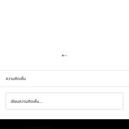
ความคิดเห็น
เขียนความคิดเห็น…
มือจับตู้ครัว เลือกยังไงให้ทนเหงื่อมือ น้ำมัน และ
AELLA HARDWARE CO.,LTD.